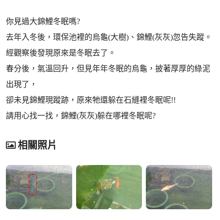
你見過大錦鯉冬眠嗎?
去年入冬後，環保池裡的烏龜(大樹)、錦鯉(灰灰)忽告失蹤。
經觀察後發現原來是冬眠去了。
春分後，氣溫回升，但見年年冬眠的烏龜，披著厚厚的綠泥
出現了，
卻未見錦鯉現蹤跡，原來牠還躲在石縫裡冬眠呢!!
請用心找一找，錦鯉(灰灰)躲在哪裡冬眠呢?
相關照片