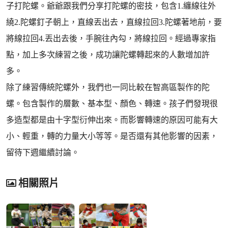
子打陀螺。爺爺跟我們分享打陀螺的密技，包含1.纏線往外
繞2.陀螺釘子朝上，直線丟出去，直線拉回3.陀螺著地前，要
將線拉回4.丟出去後，手腕往內勾，將線拉回。經過專家指
點，加上多次練習之後，成功讓陀螺轉起來的人數增加許
多。
除了練習傳統陀螺外，我們也一同比較在智高區製作的陀
螺。包含製作的層數、基本型、顏色、轉速。孩子們發現很
多造型都是由十字型衍伸出來。而影響轉速的原因可能有大
小、輕重，轉的力量大小等等。是否還有其他影響的因素，
留待下週繼續討論。
相關照片