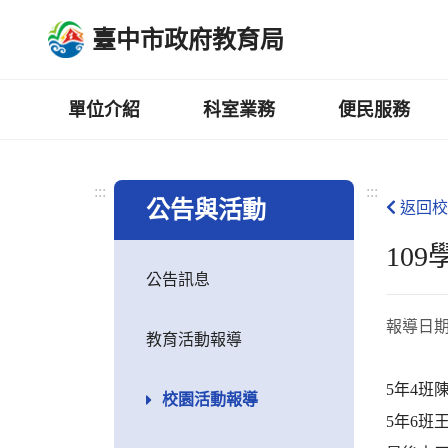
跳
臺中市政府教育局
到
主
要
內
單位介紹
科室業務
便民服務
容
區
:::
:::
公告與活動
返回校
10
公告訊息
報導日
教育活動報導
5年4班
校園活動報導
5年6班