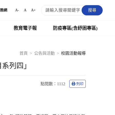
搜尋
A-
A
A+
務網
教育電子報
防疫專區(含紓困專區)
首頁
公告與活動
校園活動報導
目系列四｣
點閱數：
1112
列印