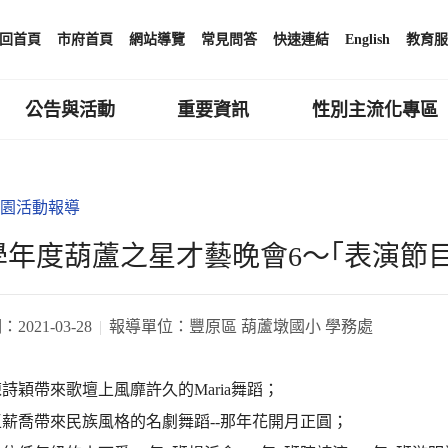
回首頁
市府首頁
網站導覽
常見問答
快速連結
English
教育服
公告與活動
重要資訊
性別主流化專區
園活動報導
9學年度葫蘆之星才藝晚會6～｢表演節
期：
2021-03-28
報導單位：
豐原區 葫蘆墩國小 學務處
陳詩穎帶來歌壇上風靡許久的Maria舞蹈；
王薪喬帶來民族風格的名劇舞蹈--那年花開月正圓；