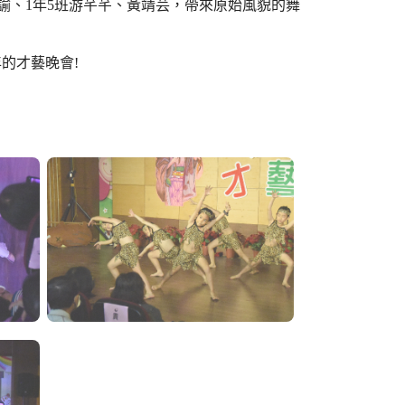
明諭、1年5班游芊芊、黃靖芸，帶來原始風貌的舞
的才藝晚會!