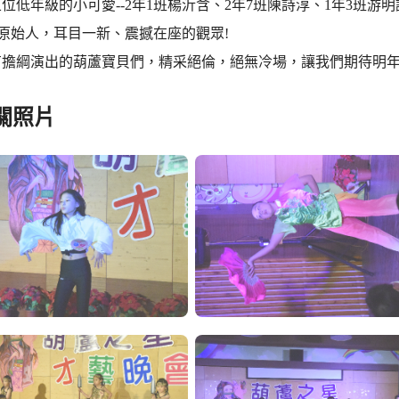
位低年級的小可愛--2年1班楊沂含、2年7班陳詩淳、1年3班游
小原始人，耳目一新、震撼在座的觀眾!
有擔綱演出的葫蘆寶貝們，精采絕倫，絕無冷場，讓我們期待明年
關照片