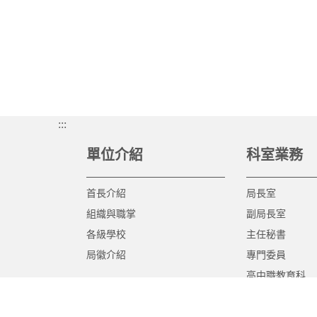
:::
單位介紹
科室業務
首長介紹
局長室
組織與職掌
副局長室
各級學校
主任秘書
局徽介紹
專門委員
高中職教育科
國中教育科
國小教育科