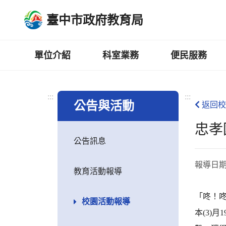
跳
臺中市政府教育局
到
主
要
內
單位介紹
科室業務
便民服務
容
區
:::
:::
公告與活動
返回校
忠孝
公告訊息
報導日
教育活動報導
「咚！
校園活動報導
本(3)