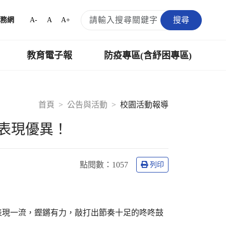
搜尋
A-
A
A+
務網
教育電子報
防疫專區(含紓困專區)
首頁
公告與活動
校園活動報導
表現優異！
點閱數：
1057
列印
巧表現一流，鏗鏘有力，敲打出節奏十足的咚咚鼓