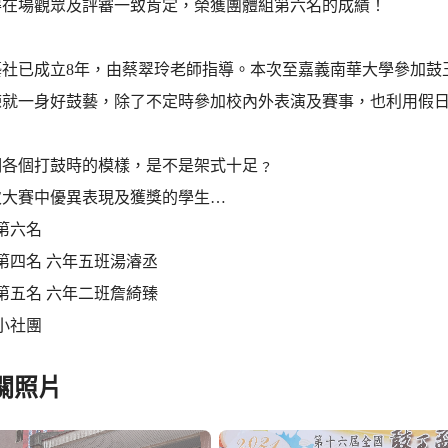
得在場觀眾及評審一致肯定，榮獲團體組第六名的成績！
藝社已成立8年，由蔡翠玲老師指導。本次至嘉義南華大學參加鼓
練就一身好鼓藝，除了不定時參加校內外表演及賽事，也利用假
們各個打鼓時的模樣，是不是架式十足﹖
次大賽中優異表現及獲獎的學生…
第六名
第四名 六年五班湯濬丞
第五名 六年二班詹綺臻
小社團
關照片