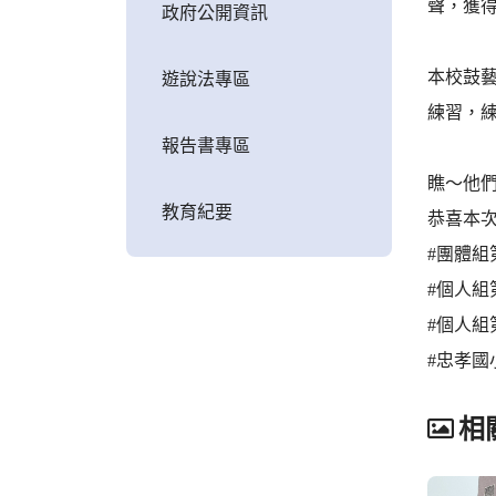
聲，獲
政府公開資訊
本校鼓
遊說法專區
練習，
報告書專區
瞧～他
教育紀要
恭喜本
#團體組
#個人組
#個人組
#忠孝國
相