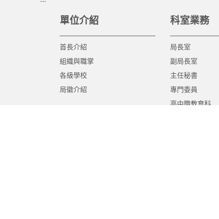
單位介紹
科室業務
首長介紹
局長室
組織與職掌
副局長室
各級學校
主任秘書
局徽介紹
專門委員
高中職教育科
國中教育科
國小教育科
幼兒教育科
終身教育科
特殊教育科
課程教學科
體育保健科
工程營繕科