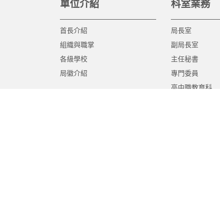
單位介紹
科室業務
首長介紹
局長室
組織與職掌
副局長室
各級學校
主任秘書
局徽介紹
專門委員
高中職教育科
國中教育科
國小教育科
幼兒教育科
終身教育科
特殊教育科
課程教學科
體育保健科
工程營繕科
秘書室