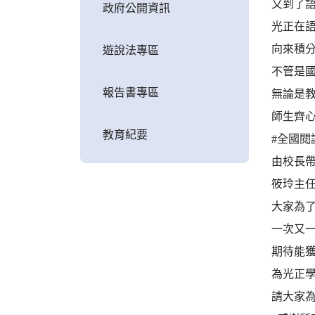
又到了
政府公開資訊
光正在
向來積
遊說法專區
不管是
報告書專區
無論是
師生齊
教育紀要
#全國閱
由校長
筱玲主
大家為了
一次又
期待能
為光正
請大家