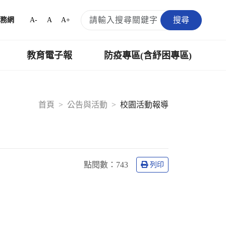
搜尋
A-
A
A+
務網
教育電子報
防疫專區(含紓困專區)
首頁
公告與活動
校園活動報導
點閱數：
743
列印