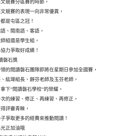
語文競賽分區賽的時節，
語文競賽的表現一向非常優異，
分都是屯區之冠！
國語、閩南語、客語，
教師組還是學生組，
心協力爭取好成績！
讀磐石獎
帶領的閱讀磐石團隊即將在星期日參加全國賽，
任、紘瑋組長、靜芬老師及玉芬老師，
拿下“閱讀磐石學校“的榮耀，
一次的練習、修正、再練習、再修正，
獲得評審青睞，
學子爭取更多的經費來推動閱讀！
為光正加油哦