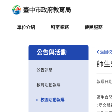
跳
臺中市政府教育局
到
主
要
內
單位介紹
科室業務
便民服務
容
區
:::
:::
公告與活動
返回校
師生
公告訊息
報導日
教育活動報導
師生齊
校園活動報導
#語文競