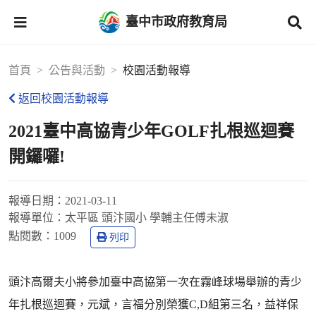
臺中市政府教育局
首頁
公告與活動
校園活動報導
返回校園活動報導
2021臺中高協青少年GOLF扎根巡迴賽
開鑼囉!
報導日期：
2021-03-11
報導單位：
太平區 頭汴國小 學輔主任傅未淑
點閱數：
1009
列印
頭汴高爾夫小將參加臺中高協第一次在霧峰球場舉辦的青少
年扎根巡迴賽，元斌，言福分別榮獲C,D組第三名，益祥保