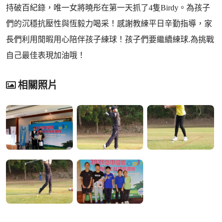
持破百紀錄，唯一女將曉彤在第一天抓了4隻Birdy。為孩子
們的沉穩抗壓性與恆毅力喝采！感謝教練平日辛勤指導，家
長們利用閒暇用心陪伴孩子練球！孩子們要繼續練球.為挑戰
自己最佳表現加油哦！
相關照片