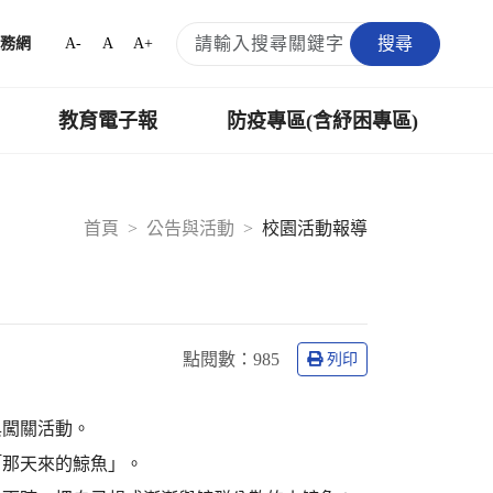
搜尋
A-
A
A+
務網
教育電子報
防疫專區(含紓困專區)
首頁
公告與活動
校園活動報導
點閱數：
985
列印
與闖關活動。
「那天來的鯨魚」。