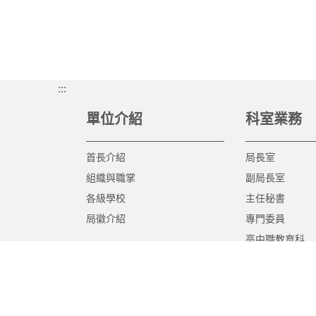
:::
單位介紹
科室業務
首長介紹
局長室
組織與職掌
副局長室
各級學校
主任秘書
局徽介紹
專門委員
高中職教育科
國中教育科
國小教育科
幼兒教育科