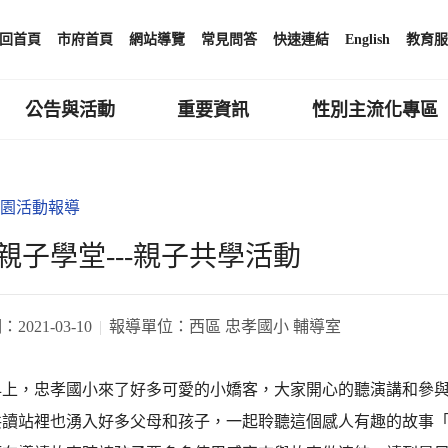
回首頁
市府首頁
網站導覽
常見問答
快速連結
English
教育服
公告與活動
重要資訊
性別主流化專區
園活動報導
親子學堂---親子共學活動
期：
2021-03-10
報導單位：
西區 忠孝國小 輔導室
早上，忠孝國小來了好多可愛的小嬌客，大家開心的聽演講和參
共讀站裡也湧入好多父母和孩子，一起聆聽這個感人有趣的故事