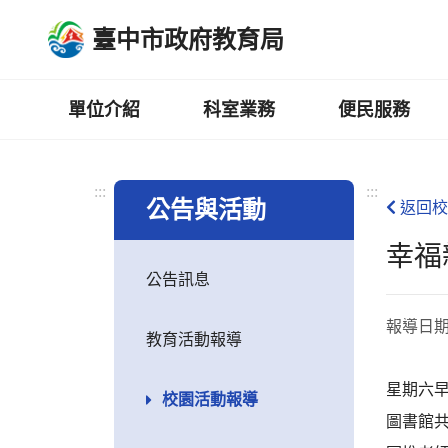
跳
臺中市政府教育局
到
主
要
內
單位介紹
科室業務
便民服務
容
區
:::
:::
公告與活動
返回校
幸福
公告訊息
報導日
教育活動報導
星期六
校園活動報導
圖書館