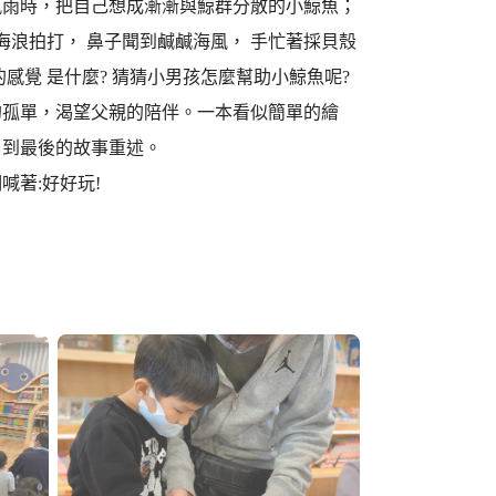
風雨時，把自己想成漸漸與鯨群分散的小鯨魚；
海浪拍打， 鼻子聞到鹹鹹海風， 手忙著採貝殼
感覺 是什麼? 猜猜小男孩怎麼幫助小鯨魚呢?
的孤單，渴望父親的陪伴。一本看似簡單的繪
，到最後的故事重述。
著:好好玩!