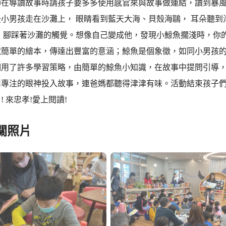
師在導讀故事時請孩子要多多使用感官來與故事做連結，讀到暴
小男孩走在沙灘上， 眼睛看到藍天大海、貝殼海鷗， 耳朵聽到
 腳踩著沙灘的觸覺。想像自己變成他，發現小鯨魚擱淺時，你的
似簡單的繪本，傳達出豐富的意涵；鯨魚是個象徵，如同小男孩
們用了許多學習策略，由簡單的鯨魚小知識，在故事中提問引導
專注的眼神投入故事，連爸媽都聽得津津有味。活動結束孩子們喊
! 來忠孝!愛上閱讀!
關照片