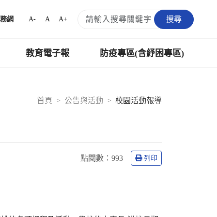
搜尋
A-
A
A+
務網
教育電子報
防疫專區(含紓困專區)
首頁
公告與活動
校園活動報導
點閱數：
993
列印