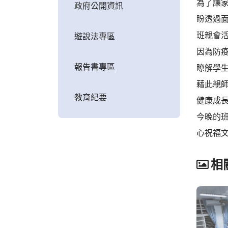
為了讓
政府公開資訊
盼透過
班親會
遊說法專區
因為防
報告書專區
瞭解學
藉此親
教育紀要
健康成
今晚的
心祝福文
相