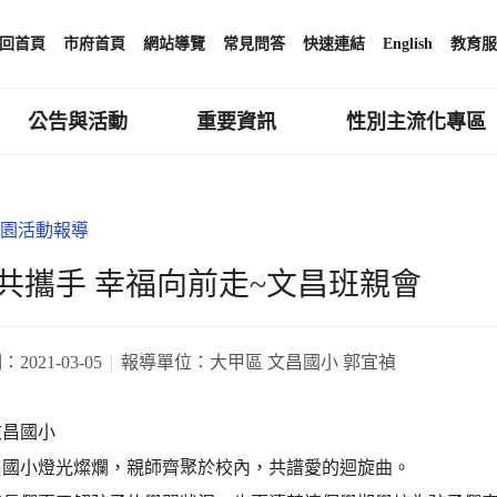
回首頁
市府首頁
網站導覽
常見問答
快速連結
English
教育服
公告與活動
重要資訊
性別主流化專區
園活動報導
共攜手 幸福向前走~文昌班親會
期：
2021-03-05
報導單位：
大甲區 文昌國小 郭宜禎
文昌國小
昌國小燈光燦爛，親師齊聚於校內，共譜愛的迴旋曲。