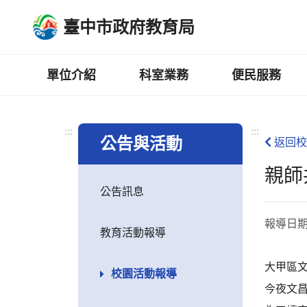
跳
臺中市政府教育局
到
主
要
內
單位介紹
科室業務
便民服務
容
區
:::
:::
公告與活動
返回校
親師
公告訊息
報導日
教育活動報導
大甲區
校園活動報導
今夜文