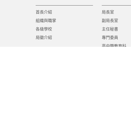
首長介紹
局長室
組織與職掌
副局長室
各級學校
主任秘書
局徽介紹
專門委員
高中職教育科
國中教育科
國小教育科
幼兒教育科
終身教育科
特殊教育科
課程教學科
體育保健科
工程營繕科
秘書室
學生事務室