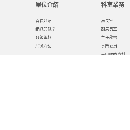
單位介紹
科室業務
首長介紹
局長室
組織與職掌
副局長室
各級學校
主任秘書
局徽介紹
專門委員
高中職教育科
國中教育科
國小教育科
幼兒教育科
終身教育科
特殊教育科
課程教學科
體育保健科
工程營繕科