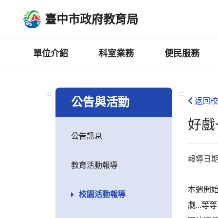
跳
臺中市政府教育局
到
主
要
內
單位介紹
科室業務
便民服務
容
區
:::
:::
公告與活動
返回校
好戲
公告訊息
報導日
教育活動報導
本週開
校園活動報導
劇...