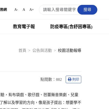
搜尋
A-
A
A+
務網
教育電子報
防疫專區(含紓困專區)
首頁
公告與活動
校園活動報導
點閱數：
882
列印
經驗，有布袋戲、歌仔戲、芭蕾舞音樂劇、兒童
要了解以及學習的方向，像是孩子提出：想要學不