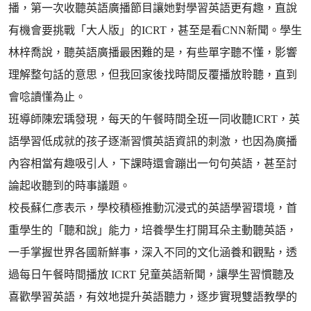
播，第一次收聽英語廣播節目讓她對學習英語更有趣，直說
有機會要挑戰「大人版」的ICRT，甚至是看CNN新聞。學生
林梓喬說，聽英語廣播最困難的是，有些單字聽不懂，影響
理解整句話的意思，但我回家後找時間反覆播放聆聽，直到
會唸讀懂為止。
班導師陳宏瑀發現，每天的午餐時間全班一同收聽ICRT，英
語學習低成就的孩子逐漸習慣英語資訊的刺激，也因為廣播
內容相當有趣吸引人，下課時還會蹦出一句句英語，甚至討
論起收聽到的時事議題。
校長蘇仁彥表示，學校積極推動沉浸式的英語學習環境，首
重學生的「聽和說」能力，培養學生打開耳朵主動聽英語，
一手掌握世界各國新鮮事，深入不同的文化涵養和觀點，透
過每日午餐時間播放 ICRT 兒童英語新聞，讓學生習慣聽及
喜歡學習英語，有效地提升英語聽力，逐步實現雙語教學的