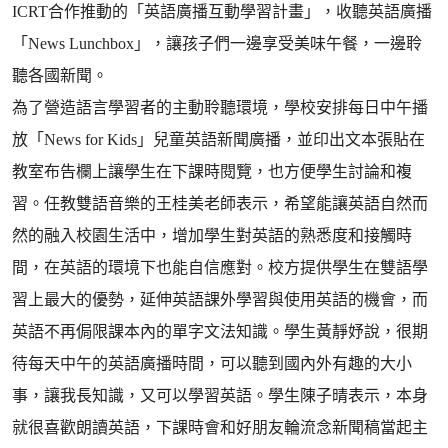
ICRT合作推動的「英語廣播互動學習計畫」，收聽英語廣播
「News Lunchbox」，讓孩子們一邊享受美味午餐，一邊聆
聽各國新聞。
為了營造語言學習者的主動聆聽環境，學校安排每日中午播
放「News for Kids」兒童英語新聞廣播，並印出文本張貼在
教室布告欄上讓學生在下課時閱覽，也方便學生討論和複
習。任教雙語音樂的王桂美老師表示，希望能讓英語自然而
然的融入校園生活中，增加學生對英語的熟悉度和接觸時
間，在英語的環境下也能自信應對。校方提供學生在雙語學
習上最大的優勢，延伸英語課外學習與使用英語的機會，而
英語不再侷限課本內的單字文法知識。學生黃靜妤說，很期
待每天中午的英語廣播時間，可以聽到國內外有趣的大小
事，讓我長知識，又可以學習英語。學生陳子晴表示，本身
就很喜歡朗讀英語，下課時會和好朋友輪流念新聞稿當起主