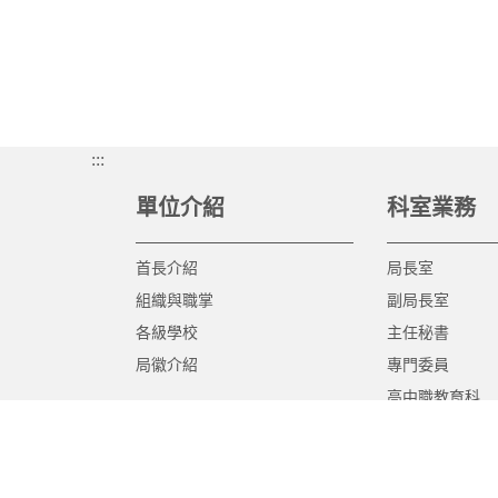
:::
單位介紹
科室業務
首長介紹
局長室
組織與職掌
副局長室
各級學校
主任秘書
局徽介紹
專門委員
高中職教育科
國中教育科
國小教育科
幼兒教育科