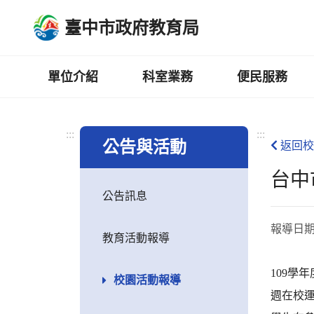
跳
臺中市政府教育局
到
主
要
內
單位介紹
科室業務
便民服務
容
區
:::
:::
公告與活動
返回校
台中
公告訊息
報導日
教育活動報導
109學
校園活動報導
週在校運