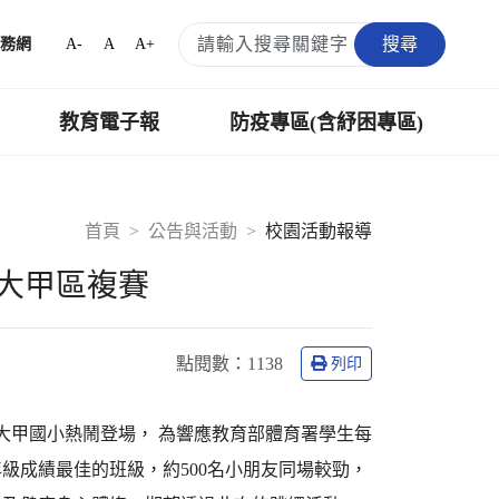
搜尋
A-
A
A+
務網
教育電子報
防疫專區(含紓困專區)
首頁
公告與活動
校園活動報導
大甲區複賽
點閱數：
1138
列印
大甲國小熱鬧登場， 為響應教育部體育署學生每
級成績最佳的班級，約500名小朋友同場較勁，