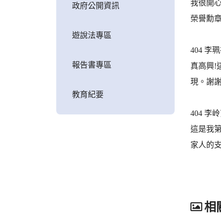
我很開
政府公開資訊
榮譽勳
遊說法專區
404 李
報告書專區
真高興
現。謝謝
教育紀要
404 李
這是我
家人的
相