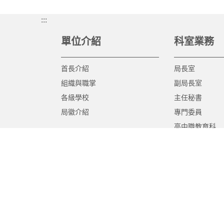
:::
單位介紹
科室業務
首長介紹
局長室
組織與職掌
副局長室
各級學校
主任秘書
局徽介紹
專門委員
高中職教育科
國中教育科
國小教育科
幼兒教育科
終身教育科
特殊教育科
課程教學科