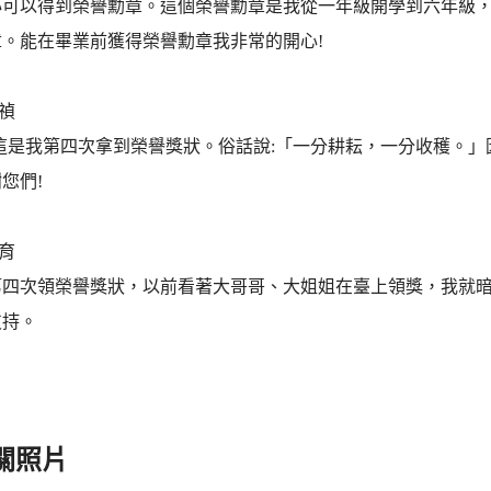
心可以得到榮譽勳章。這個榮譽勳章是我從一年級開學到六年級
章。能在畢業前獲得榮譽勳章我非常的開心!
珮禎
!這是我第四次拿到榮譽獎狀。俗話說:「一分耕耘，一分收穫。
您們!
岭育
第四次領榮譽獎狀，以前看著大哥哥、大姐姐在臺上領獎，我就
支持。
關照片