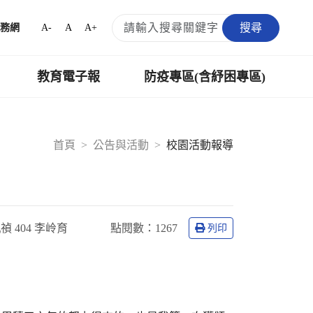
搜尋
A-
A
A+
務網
教育電子報
防疫專區(含紓困專區)
首頁
公告與活動
校園活動報導
禎 404 李岭育
點閱數：
1267
列印