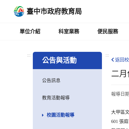
跳
臺中市政府教育局
到
主
要
內
單位介紹
科室業務
便民服務
容
區
:::
:::
公告與活動
返回校
二月
公告訊息
報導日
教育活動報導
大甲區
校園活動報導
601 張