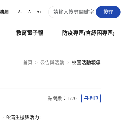
搜尋
A-
A
A+
務網
教育電子報
防疫專區(含紓困專區)
首頁
公告與活動
校園活動報導
點閱數：
1770
列印
，充滿生機與活力!