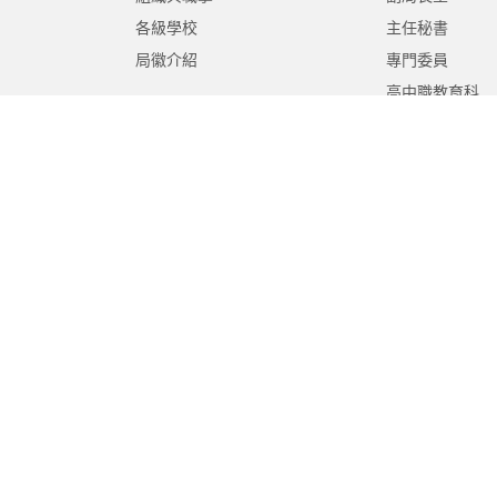
各級學校
主任秘書
局徽介紹
專門委員
高中職教育科
國中教育科
國小教育科
幼兒教育科
終身教育科
特殊教育科
課程教學科
體育保健科
工程營繕科
秘書室
學生事務室
人事室
會計室