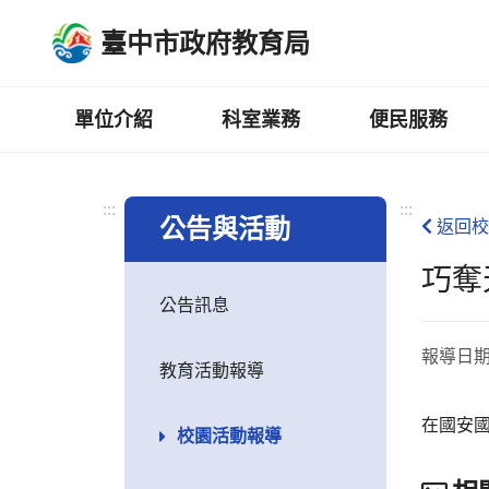
跳
臺中市政府教育局
到
主
要
內
單位介紹
科室業務
便民服務
容
區
:::
:::
公告與活動
返回校
巧奪
公告訊息
報導日
教育活動報導
在國安
校園活動報導