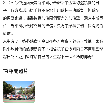
2／2～2／3這兩天是新平國小舉辦新平盃籃球邀請賽的日
子，各方籃球小選手無不在場上用球技一決勝負，籃球場上
的捉對廝殺；場邊後援加油團們賣力的加油聲，還有主辦單
位－新平國小做好充足的準備，只為了給孩子們一個陽光的
籃球夢!
人生有夢，築夢踏實，今日在各方貴賓、師長、教練、家長
與小球員們的熱情參與下，相信孩子在今明兩日不僅用籃球
寫日記，更用籃球給自己的人生寫下一個不朽的傳奇!
相關照片