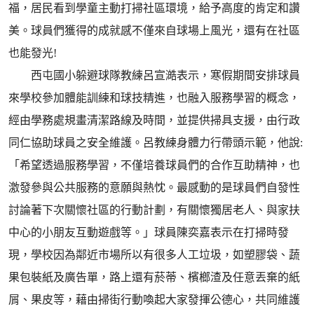
福，居民看到學童主動打掃社區環境，給予高度的肯定和讚
美。球員們獲得的成就感不僅來自球場上風光，還有在社區
也能發光!
西屯國小躲避球隊教練呂宣澔表示，寒假期間安排球員
來學校參加體能訓練和球技精進，也融入服務學習的概念，
經由學務處規畫清潔路線及時間，並提供掃具支援，由行政
同仁協助球員之安全維護。呂教練身體力行帶頭示範，他說:
「希望透過服務學習，不僅培養球員們的合作互助精神，也
激發參與公共服務的意願與熱忱。最感動的是球員們自發性
討論著下次關懷社區的行動計劃，有關懷獨居老人、與家扶
中心的小朋友互動遊戲等。」球員陳奕嘉表示在打掃時發
現，學校因為鄰近市場所以有很多人工垃圾，如塑膠袋、蔬
果包裝紙及廣告單，路上還有菸蒂、檳榔渣及任意丟棄的紙
屑、果皮等，藉由掃街行動喚起大家發揮公德心，共同維護