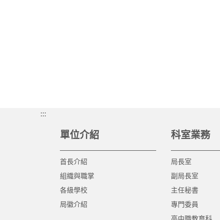
:::
單位介紹
科室業務
首長介紹
局長室
組織與職掌
副局長室
各級學校
主任秘書
局徽介紹
專門委員
高中職教育科