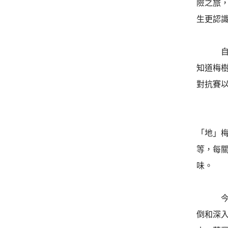
險之旅
生更認
自然領
知道梅
對抗賽
今天的課程
「地」
等，每
味。
今年梅
倒和深