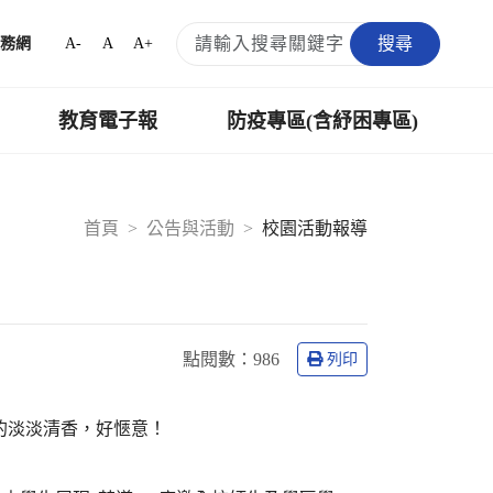
搜尋
A-
A
A+
務網
教育電子報
防疫專區(含紓困專區)
首頁
公告與活動
校園活動報導
點閱數：
986
列印
的淡淡清香，好愜意！