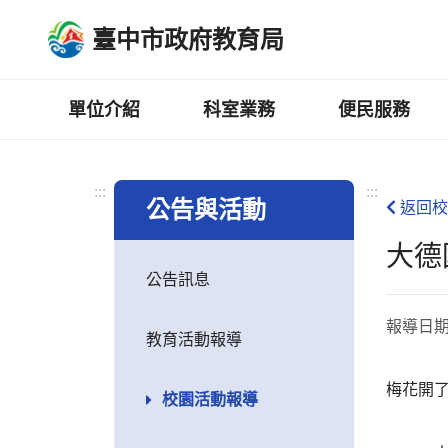
跳
臺中市政府教育局
到
主
要
內
單位介紹
科室業務
便民服務
容
區
:::
:::
公告與活動
返回校
大德
公告訊息
報導日
教育活動報導
梅花開了
校園活動報導