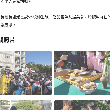
豐國小的義煮活動。
長謝淑雲說:本校師生能一起品嘗魚丸湯美食，聆聽魚丸伯的
回饋感恩。
關照片