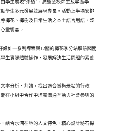
由學生展現"茶道"，廣邀全校師生及學區學
鼓勵學生多元發展並展現專長。活動上半場安排
教導梅花、梅樹及日常生活之本土語言用語，整
的心靈饗宴。
設計一系列課程與12關的梅花季分站體驗闖關
讓學生實際體驗操作，發展解決生活問題的素養
本分析、判讀，找出適合賞梅景點的行政
亦能在小組中合作中培養溝通互動與社會參與的
結合水湳在地的人文特色，精心設計秘石探