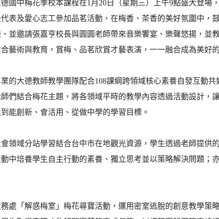
中梅花季校本課程在1月20日（星期三）上午9點盛大登場，
長代表及愛心志工參加品茗活動，在梅香、茶香的美好氛圍中，
臉、並邀請張嘉亨校長與圓圓老師帶來音樂饗宴、樂聲悠揚，並
結合藝術與教育，賞梅、品茗欣賞才藝表演，一一融合成為美好
大德教師教學團隊配合108課綱跨領域核心素養自發互動共好
老師們結合梅花主題，將各領域平時的教學內容透過活動設計，
達到能創新、會活用、從做中學的學習目標。
域分站學習結合台中市在地觀光資源，學生透過老師提供的文
活動中培養學生自主行動的素養、獨立思考並以策略解決問題；
「解惑梅室」梅花尋寶活動，運用密室逃脫的創意教學策略，