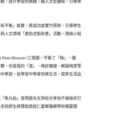
經驗，提升學習的興趣，融入文史課程，引導學
平衡」裝置，再成功放置竹筷架，引導學生
術與人文領域「唐伯虎點秋香」活動，透過小組
Plum Blossom !三視圖、平衡了「梅」、遍
時賽、你是我的「演」、梅好連線、解謎梅室等
動中學習，從學習中學會快樂生活，提昇生活品
魚丸伯」吳明道先生到校分享他不被挫折打
後全校師生將贊助南投仁愛鄉偏鄉學校親愛國