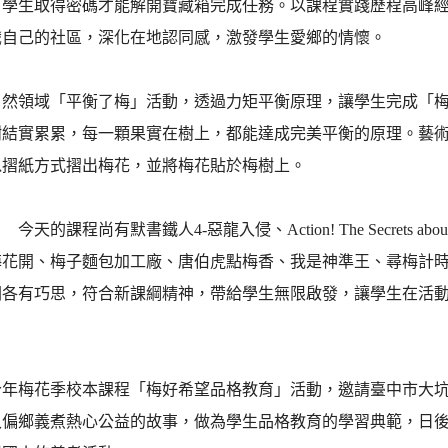
，學生取得密碼才能解開寶藏箱完成任務。以課程實踐歷程高峰
識自己的社區，深化在地認同感，激發學生愛鄉的情懷。
域「平衡了梅」活動，透過力矩平衡原理，讓學生完成「梅有
樹結實累累，每一顆果實在樹上，都能達成完美平衡的原理。藝
以摺紙方式摺出梅花，並將梅花貼於梅樹上。
尚有默書鐵人4-惡龍入侵、Action! The Secrets about 
梅花開、梅子麵包加工廠、唐伯虎點梅香、我是神準王、尋梅計
關各有巧思，符合新課綱精神，帶給學生無限啟發，讓學生在活
花季校本課程「梅好希望品格教育」活動，邀請臺中市大坑「
入偏鄉義煮熱心公益的故事，做為學生品格教育的學習典範，日