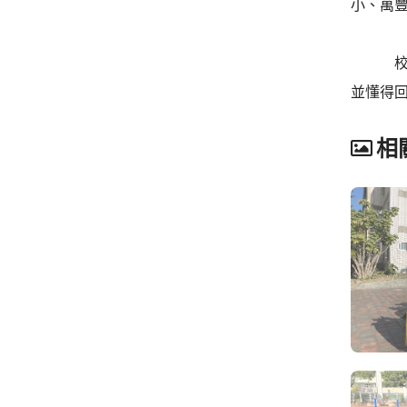
小、萬
校長校
並懂得
相