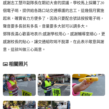
感謝志工慧玲副隊長在期初大會的提議，學校馬上採購了20
個電子哨，提供給各路口站交通導護的志工，這幾個月實施
起來，確實省力方便多了，因為只要配合號誌按按電子哨，
聲音要多長就有多長，音量要多大就可以調多大。
鄧隊長滿心歡喜地表示:感謝學校用心，感謝輔導室細心，更
感謝校長的貼心，讓交通組吹哨不脫罩，在此表示敬意與謝
意，這就叫做三心兩意。
相關照片