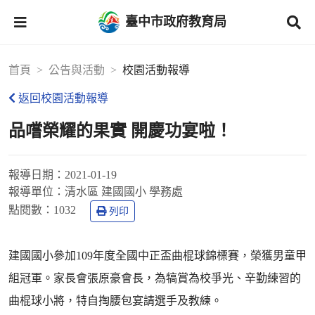
臺中市政府教育局
首頁
公告與活動
校園活動報導
返回校園活動報導
品嚐榮耀的果實 開慶功宴啦！
報導日期：
2021-01-19
報導單位：
清水區 建國國小 學務處
點閱數：
1032
列印
建國國小參加109年度全國中正盃曲棍球錦標賽，榮獲男童甲
組冠軍。家長會張原豪會長，為犒賞為校爭光、辛勤練習的
曲棍球小將，特自掏腰包宴請選手及教練。