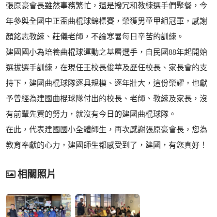
張原豪會長雖然事務繁忙，還是撥冗和教練選手們聚餐，今
年參與全國中正盃曲棍球錦標賽，榮獲男童甲組冠軍，感謝
顏銘志教練、莊儀老師，不論寒暑每日辛苦的訓練。
建國國小為培養曲棍球運動之基層選手，自民國88年起開始
選拔選手訓練，在現任王校長俊華及歷任校長、家長會的支
持下，建國曲棍球隊逐具規模、逐年壯大，這份榮耀，也獻
予曾經為建國曲棍球隊付出的校長、老師、教練及家長，沒
有前輩先賢的努力，就沒有今日的建國曲棍球隊。
在此，代表建國國小全體師生，再次感謝張原豪會長，您為
教育奉獻的心力，建國師生都感受到了，建國，有您真好！
相關照片