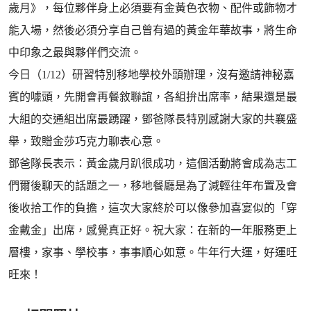
歲月》，每位夥伴身上必須要有金黃色衣物、配件或飾物才
能入場，然後必須分享自己曾有過的黃金年華故事，將生命
中印象之最與夥伴們交流。
今日（1/12）研習特別移地學校外頭辦理，沒有邀請神秘嘉
賓的噱頭，先開會再餐敘聯誼，各組拚出席率，結果還是最
大組的交通組出席最踴躍，鄧爸隊長特別感謝大家的共襄盛
舉，致贈金莎巧克力聊表心意。
鄧爸隊長表示：黃金歲月趴很成功，這個活動將會成為志工
們爾後聊天的話題之一，移地餐廳是為了減輕往年布置及會
後收拾工作的負擔，這次大家終於可以像參加喜宴似的「穿
金戴金」出席，感覺真正好。祝大家：在新的一年服務更上
層樓，家事、學校事，事事順心如意。牛年行大運，好運旺
旺來！