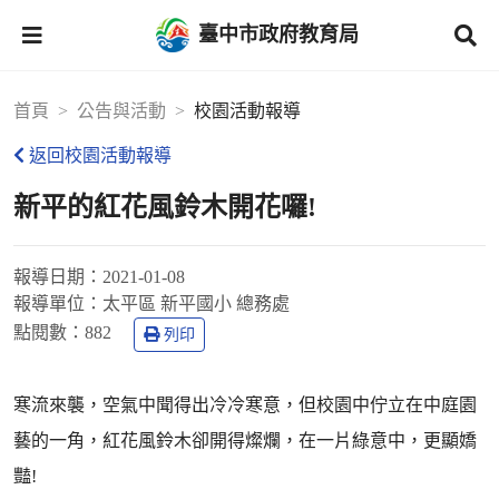
臺中市政府教育局
首頁
公告與活動
校園活動報導
返回校園活動報導
新平的紅花風鈴木開花囉!
報導日期：
2021-01-08
報導單位：
太平區 新平國小 總務處
點閱數：
882
列印
寒流來襲，空氣中聞得出冷冷寒意，但校園中佇立在中庭園
藝的一角，紅花風鈴木卻開得燦爛，在一片綠意中，更顯嬌
豔!