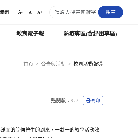
搜尋
A-
A
A+
務網
教育電子報
防疫專區(含紓困專區)
首頁
公告與活動
校園活動報導
點閱數：
927
列印
容滿面的等候曾生的到來，一對一的教學活動效