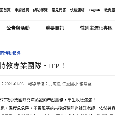
回首頁
市府首頁
網站導覽
常見問答
快速連結
English
教育服
公告與活動
重要資訊
性別主流化專區
園活動報導
特教專業團隊‧IEP！
期：
2021-01-08
報導單位：
北屯區 仁愛國小 輔導室
本市特教專業團隊充滿熱誠的奉獻服務，學生收穫滿滿！
颼颼，溫度急急降，不畏風寒前來授課聽障巡輔江老師，依然笑