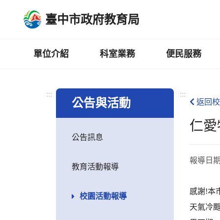
跳
臺中市政府教育局
到
主
要
內
單位介紹
科室業務
便民服務
容
區
:::
:::
公告與活動
返回校
仁愛
公告訊息
報導日
教育活動報導
感謝!
校園活動報導
天氣冷