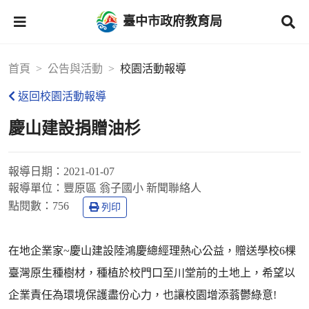
臺中市政府教育局
首頁
公告與活動
校園活動報導
返回校園活動報導
慶山建設捐贈油杉
報導日期：
2021-01-07
報導單位：
豐原區 翁子國小 新聞聯絡人
點閱數：
756
列印
在地企業家~慶山建設陸鴻慶總經理熱心公益，贈送學校6棵
臺灣原生種樹材，種植於校門口至川堂前的土地上，希望以
企業責任為環境保護盡份心力，也讓校園增添蓊鬱綠意!