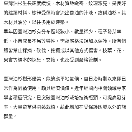
臺灣油杉生長速度緩慢，木材質地緻密，紋理漂亮，是良好
的建築材料。樹幹受傷時會流出像油的汁液，故稱油杉。其
木材具油分，以往多用於建築。
早年因臺灣油杉有分布區域狹小、數量稀少、種子發芽率
低、小苗成長不易等特性，需藉嚴格法規加以保護。所有個
體皆禁止採摘、砍伐、挖掘或以其他方式傷害。枝葉、花、
果實等標本的採集、交換，也都受到嚴格管制。
臺灣油杉樹形優美、能適應平地氣候，自日治時期以來即已
常作為園藝使用，頗具經濟價值。近年經國內相關領域專家
學者積極研究，已突破臺灣油杉栽培技術瓶頸，可提高發芽
率、大量育苗供園藝栽植，藉此增加在受保護區域以外的族
群量。