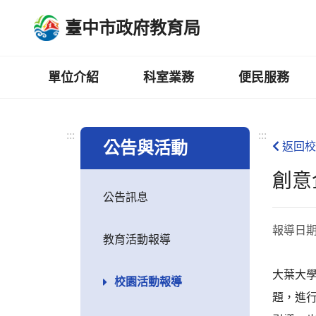
跳
臺中市政府教育局
到
主
要
內
單位介紹
科室業務
便民服務
容
區
:::
:::
公告與活動
返回校
創意
公告訊息
報導日
教育活動報導
大葉大
校園活動報導
題，進