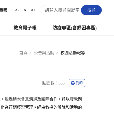
搜尋
A-
A
A+
務網
教育電子報
防疫專區(含紓困專區)
首頁
公告與活動
校園活動報導
點閱數：
833
列印
程，透過積木會意溝通及團隊合作，藉以發覺問
意化為行銷經營管理。經由教授的解說和活動的