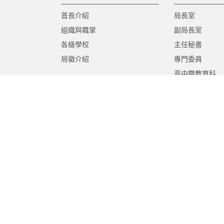
首長介紹
局長室
組織與職掌
副局長室
各級學校
主任秘書
局徽介紹
專門委員
高中職教育科
國中教育科
國小教育科
幼兒教育科
終身教育科
特殊教育科
課程教學科
體育保健科
工程營繕科
秘書室
學生事務室