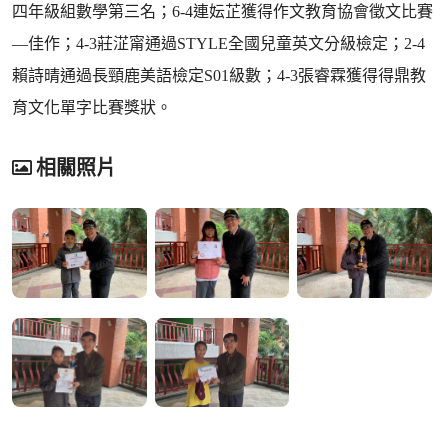
四年級組數學第三名；6-4連妘芷獲得作文教育協會徵文比賽
—佳作；4-3莊淽甯通過STYLE全國兒童英文分級檢定；2-4
賴詩晴通過長頸鹿美語檢定S01級數；4-3張睿霖獲得得鼎教
育文化單字比賽獎狀。
相關照片