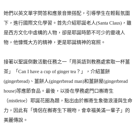
她們以英文單字問答和應景音樂搭配，引導學生在輕鬆氛圍
下，進行國際文化學習。首先介紹耶誕老人(Santa Claus)，雖
是西方文化中虛構的人物，卻是耶誕時節不可少的靈魂人
物，他慷慨大方的精神，更是耶誕精神的寫照。
接著以聖誕倒數活動任務之一「用英語到教務處索取一杯薑
茶」「Can I have a cup of ginger tea？」，介紹薑餅
(gingerbread)、薑餅人(gingerbread man)和薑餅屋(gingerbread
house)等應節食品。最後，以掛在學務處門口槲寄生
（mistletoe）耶誕花圈為題，點出由於槲寄生象徵浪漫與生命
力，因此有「情侶在槲寄生下親吻，會幸福美滿一輩子」的
美麗傳說。