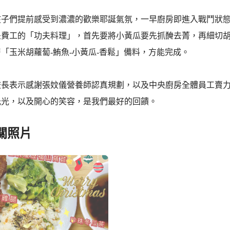
孩子們提前感受到濃濃的歡樂耶誕氣氛，一早廚房即進入戰鬥狀
是費工的「功夫料理」，首先要將小黃瓜要先抓醃去菁，再細切
「玉米胡蘿蔔-鮪魚-小黃瓜-香鬆」備料，方能完成。
校長表示感謝張妏儀營養師認真規劃，以及中央廚房全體員工賣
光光，以及開心的笑容，是我們最好的回饋。
關照片