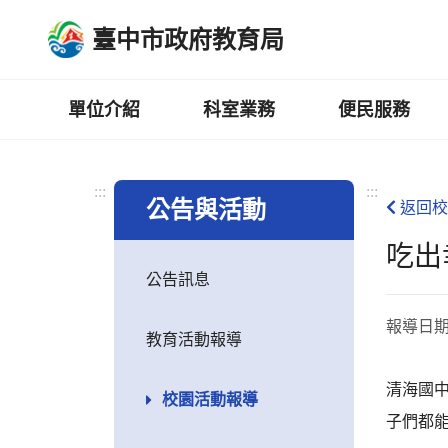
跳
臺中市政府教育局
到
主
要
內
單位介紹
科室業務
便民服務
容
區
:::
:::
公告與活動
返回校
吃出
公告訊息
報導日
教育活動報導
清海國中
校園活動報導
子們都