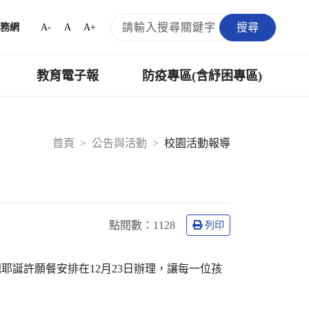
搜尋
A-
A
A+
務網
教育電子報
防疫專區(含紓困專區)
首頁
公告與活動
校園活動報導
點閱數：
1128
列印
誕許願餐安排在12月23日辦理，讓每一位孩