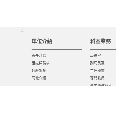
:::
單位介紹
科室業務
首長介紹
局長室
組織與職掌
副局長室
各級學校
主任秘書
局徽介紹
專門委員
高中職教育科
國中教育科
國小教育科
幼兒教育科
終身教育科