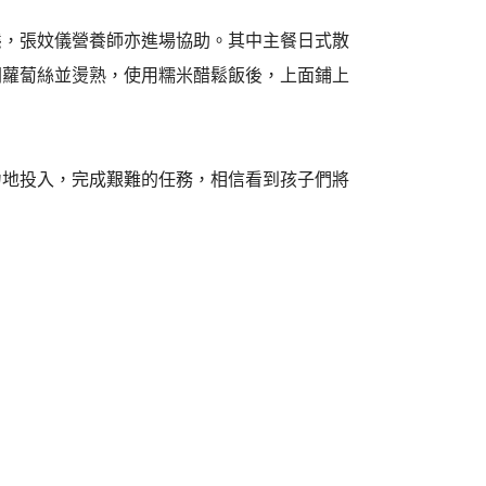
態，張妏儀營養師亦進場協助。其中主餐日式散
胡蘿蔔絲並燙熟，使用糯米醋鬆飯後，上面鋪上
力地投入，完成艱難的任務，相信看到孩子們將