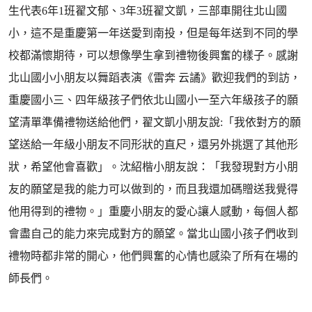
生代表6年1班翟文郁、3年3班翟文凱，三部車開往北山國
小，這不是重慶第一年送愛到南投，但是每年送到不同的學
校都滿懷期待，可以想像學生拿到禮物後興奮的樣子。感謝
北山國小小朋友以舞蹈表演《雷奔 云譎》歡迎我們的到訪，
重慶國小三、四年級孩子們依北山國小一至六年級孩子的願
望清單準備禮物送給他們，翟文凱小朋友說:「我依對方的願
望送給一年級小朋友不同形狀的直尺，還另外挑選了其他形
狀，希望他會喜歡」。沈紹楷小朋友說：「我發現對方小朋
友的願望是我的能力可以做到的，而且我還加碼贈送我覺得
他用得到的禮物。」重慶小朋友的愛心讓人感動，每個人都
會盡自己的能力來完成對方的願望。當北山國小孩子們收到
禮物時都非常的開心，他們興奮的心情也感染了所有在場的
師長們。