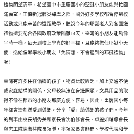
禮物願望清單，希望臺中市重慶國小的聖誕小朋友能幫忙圓
滿願望。正值新冠肺炎肆虐之際，國外好多學校都暫停到校
活動或只能辛苦的遠距教學，聽說今年的耶誕老人到各國送
禮物還要配合各國政府政策隔離14天，臺灣的小朋友能夠像
平時一樣，每天到校上學真的好幸福，且能夠擔任耶誕小天
使，送給偏鄉學校小朋友「免隔離、不會遲到的耶誕禮物」
喔!
臺灣有許多住在偏鄉的孩子，物資比較匱乏，加上交通不便
或家庭結構的關係，父母較無法在身邊照顧，文具用品的取
得不像在都市的小朋友那麼方便、容易，因此，重慶國小每
年都會籌劃送愛到偏鄉，分享「愛」給偏鄉的孩子們。今年
的列車由校長胡秀美和家長會沈伯修會長、卓麗如輔導會長
與志工隊陳淑芬隊長領隊，率領家長會顧問、學校代表和學