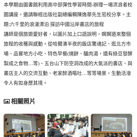
本學期由圖書館利用高中部彈性學習時間-辦理一場流浪者校
園講座，邀請聯經出版社副總編輯陳逸華先生蒞校分享。主
題:六千里的浪漫漂泊 探訪中國沿岸書店的旅程
講師是個旅遊愛好者，以圖片加上口語說明，娓娓道來整個
旅程的收穫與感動。從哈爾濱半夜的飯店驚魂記、逛北方市
場、品嘗地方小吃、特色早餐(燒餅、驢肉湯，還有綠豆發酵
製成之食物…等)、五台山下防空洞改成的大氣派的書店、與
書店主人的交流互動、老家醉酒嘔吐…等等場景，生動活潑
令人有如身歷其境。
相關照片