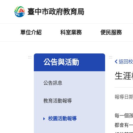
跳
臺中市政府教育局
到
主
要
內
單位介紹
科室業務
便民服務
容
區
:::
:::
公告與活動
返回校
生涯
公告訊息
報導日
教育活動報導
每一個
校園活動報導
都會有