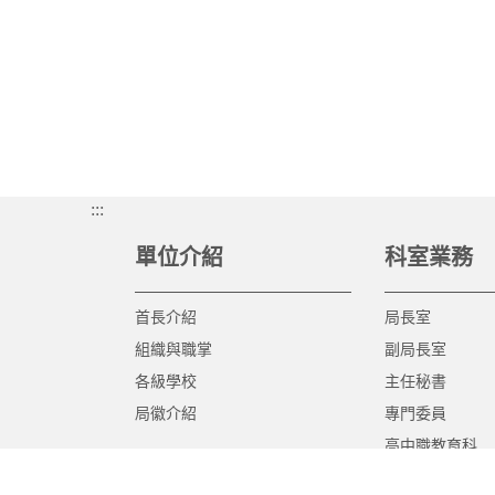
:::
單位介紹
科室業務
首長介紹
局長室
組織與職掌
副局長室
各級學校
主任秘書
局徽介紹
專門委員
高中職教育科
國中教育科