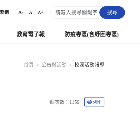
搜尋
A-
A
A+
務網
教育電子報
防疫專區(含紓困專區)
首頁
公告與活動
校園活動報導
點閱數：
1159
列印