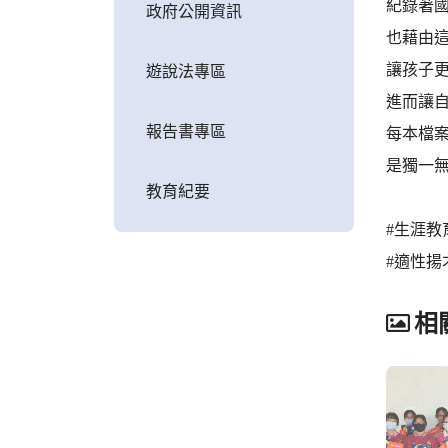
紀錄著
政府公開資訊
也藉由
讓孩子
遊說法專區
進而讓
報告書專區
每本檔
是獨一
教育紀要
#生涯教
#適性揚
相