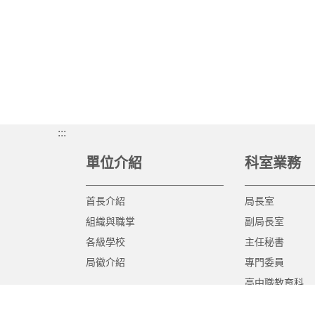
:::
單位介紹
科室業務
首長介紹
局長室
組織與職掌
副局長室
各級學校
主任秘書
局徽介紹
專門委員
高中職教育科
國中教育科