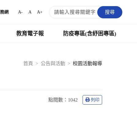
搜尋
A-
A
A+
務網
教育電子報
防疫專區(含紓困專區)
首頁
公告與活動
校園活動報導
點閱數：
1042
列印