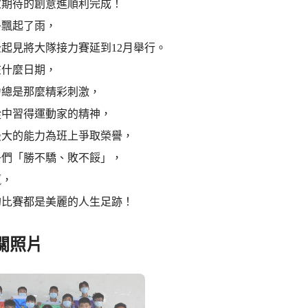
家期待的創意進順利完成！
午飄起了雨，
起見將大隊接力賽延到12月舉行。
在什麼日期，
力總是那麼精彩刺激，
從中習得運動家的精神，
最大的能力為班上爭取榮譽，
子們「勝不驕、敗不餒」，
贏，
的比賽都是美麗的人生足跡！
關照片