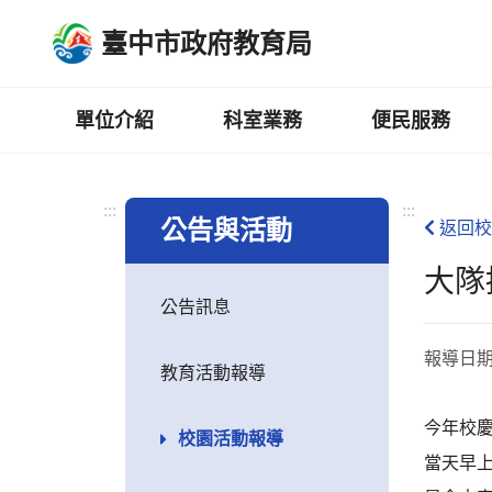
跳
臺中市政府教育局
到
主
要
內
單位介紹
科室業務
便民服務
容
區
:::
:::
公告與活動
返回校
大隊
公告訊息
報導日
教育活動報導
今年校慶
校園活動報導
當天早