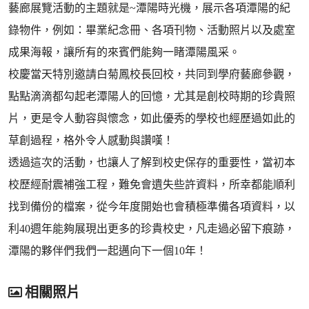
藝廊展覽活動的主題就是~潭陽時光機，展示各項潭陽的紀
錄物件，例如：畢業紀念冊、各項刊物、活動照片以及處室
成果海報，讓所有的來賓們能夠一睹潭陽風采。
校慶當天特別邀請白菊鳳校長回校，共同到學府藝廊參觀，
點點滴滴都勾起老潭陽人的回憶，尤其是創校時期的珍貴照
片，更是令人動容與懷念，如此優秀的學校也經歷過如此的
草創過程，格外令人感動與讚嘆！
透過這次的活動，也讓人了解到校史保存的重要性，當初本
校歷經耐震補強工程，難免會遺失些許資料，所幸都能順利
找到備份的檔案，從今年度開始也會積極準備各項資料，以
利40週年能夠展現出更多的珍貴校史，凡走過必留下痕跡，
潭陽的夥伴們我們一起邁向下一個10年！
相關照片