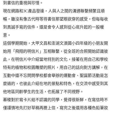
到書信的重視與珍惜。
現在網路和3C產品發達，人與人之間的溝通聯繫頻繁且順
暢，雖沒有像古代時等待書信那望眼欲穿的感受，但每每收
到真誠手寫的信件，還是會令人感到從心底升起的一股暖
意。
這個學期開始，大甲文昌和澎湖文澳國小四年級的小朋友開
始用「飛翔的明信片」互相聯繫，從全班的合照開始認識彼
此，在明信片中介紹當地特別的文化，接著在用自己和學校
特有的植物和校園雕塑的照片，用自己的話向對方講解，在
互動中還不忘問問學校都會舉辦的運動會、聖誕節活動是怎
麼過的，也彼此介紹在地的景點和特色，在交流中感受到其
他地區同齡學生的生活，也拓展了不同視野。
蓁稜對於寫卡片給不認識的同學，覺得很新鮮，在寫信時不
僅謹慎地先打好草稿再謄上信，寫完之後還用各種色鉛筆妝