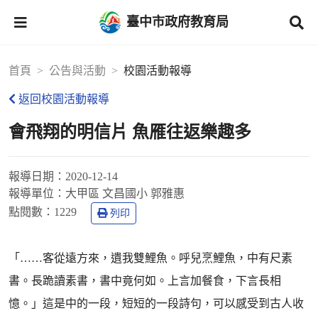
臺中市政府教育局
首頁
公告與活動
校園活動報導
返回校園活動報導
會飛翔的明信片 魚雁往返樂趣多
報導日期：
2020-12-14
報導單位：
大甲區 文昌國小 郭雅惠
點閱數：
1229
列印
「……客從遠方來，遺我雙鯉魚。呼兒烹鯉魚，中有尺素
書。長跪讀素書，書中竟何如。上言加餐食，下言長相
憶。」這是中的一段，短短的一段詩句，可以感受到古人收