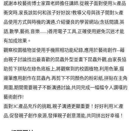
感謝本校藝術博士家霖老師擔任講師,從親子面對使用3c產品
衝突時,家長該如何和孩子好好說?教導父母與孩子間對3c產
品使用方式與時機的溝通,介紹優良的學習網站(含括閱讀,英
語,數學,藝術,音樂......)善用電子工具,正確使用避免沉迷才能
有加成效果。
觀察校園植物並使用手機照相功能紀錄,應用於藝術創作--藉
由親子討論找出最喜歡的昆蟲外型並畫下昆蟲外觀,由家長協
助剪下拼貼在綠色底板上,將觀察到的校園植物,利用色筆,描
邊筆應用創作在昆蟲內.再剪下不同顏色的粉彩紙,拼貼在主角
周圍,期間需要親子不斷溝通討論,共同完成一幅幅令人讚嘆的
藝術創作!
面對3C產品充斥的挑戰,親子溝通更顯重要！好好利用3C產
品,促發親子創作泉源,發揮親子創意潛能,共同拼出好幸福！