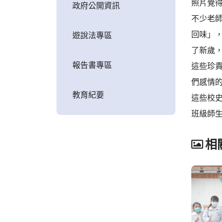
照片覺
政府公開資訊
不少老
回味」
遊說法專區
了新歲
報告書專區
這些珍
們感情
教育紀要
這些校
班級師
相