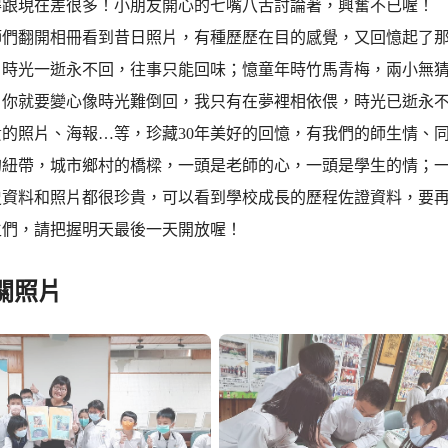
得跟現在差很多！小朋友開心的七嘴八舌討論著，興奮不已喔！
師們翻開相冊看到昔日照片，有種歷歷在目的感覺，又回憶起了
，時光一逝永不回，往事只能回味；憶童年時竹馬青梅，兩小無
，你就要變心像時光難倒回，我只有在夢裡相依偎，時光已逝永
貴的照片、海報…等，珍藏30年美好的回憶，有我們的師生情、
的紐帶，城市鄉村的橋樑，一頭是老師的心，一頭是學生的情；
史資料和照片都很珍貴，可以看到學校成長的歷程佐證資料，要
生們，請把握明天最後一天開放喔！
關照片