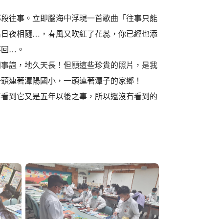
那段往事。立即腦海中浮現一首歌曲「往事只能
猜日夜相隨…，春風又吹紅了花蕊，你已經也添
不回…。
同事誼，地久天長！但願這些珍貴的照片，是我
一頭連著潭陽國小，一頭連著潭子的家鄉！
再看到它又是五年以後之事，所以還沒有看到的