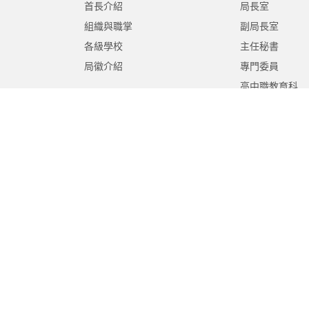
首長介紹
局長室
組織與職掌
副局長室
各級學校
主任秘書
局徽介紹
專門委員
高中職教育科
國中教育科
國小教育科
幼兒教育科
終身教育科
特殊教育科
課程教學科
體育保健科
工程營繕科
秘書室
學生事務室
人事室