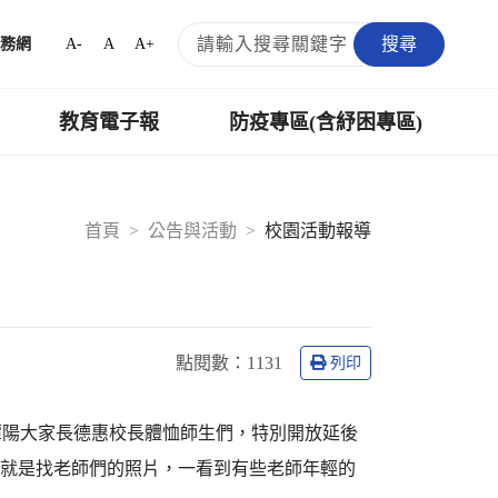
搜尋
A-
A
A+
務網
教育電子報
防疫專區(含紓困專區)
首頁
公告與活動
校園活動報導
點閱數：
1131
列印
潭陽大家長德惠校長體恤師生們，特別開放延後
興奮就是找老師們的照片，一看到有些老師年輕的