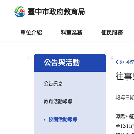
跳
臺中市政府教育局
到
主
要
內
單位介紹
科室業務
便民服務
容
區
:::
:::
公告與活動
返回校
往事
公告訊息
報導日
教育活動報導
潭陽3
校園活動報導
至12/