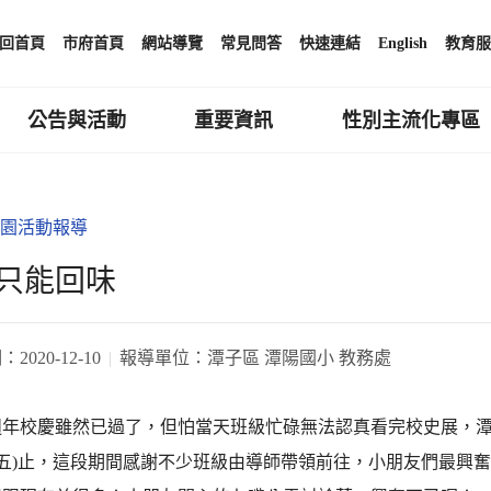
回首頁
市府首頁
網站導覽
常見問答
快速連結
English
教育服
公告與活動
重要資訊
性別主流化專區
園活動報導
只能回味
期：
2020-12-10
報導單位：
潭子區 潭陽國小 教務處
0週年校慶雖然已過了，但怕當天班級忙碌無法認真看完校史展，
11(五)止，這段期間感謝不少班級由導師帶領前往，小朋友們最