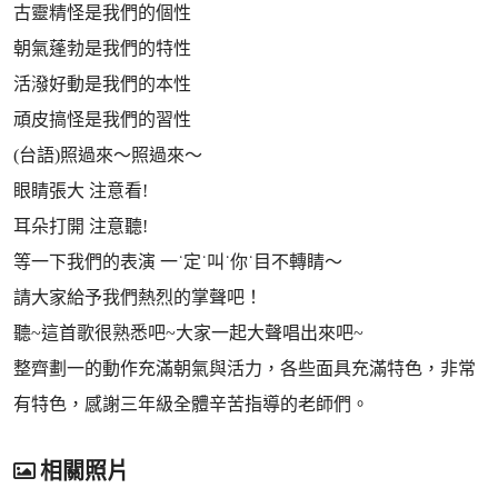
古靈精怪是我們的個性
朝氣蓬勃是我們的特性
活潑好動是我們的本性
頑皮搞怪是我們的習性
(台語)照過來～照過來～
眼睛張大 注意看!
耳朵打開 注意聽!
等一下我們的表演 一˙定˙叫˙你˙目不轉睛～
請大家給予我們熱烈的掌聲吧！
聽~這首歌很熟悉吧~大家一起大聲唱出來吧~
整齊劃一的動作充滿朝氣與活力，各些面具充滿特色，非常
有特色，感謝三年級全體辛苦指導的老師們。
相關照片