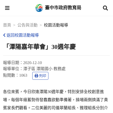
臺中市政府教育局
首頁
公告與活動
校園活動報導
返回校園活動報導
「潭陽嘉年華會」30週年慶
報導日期：
2020-12-10
報導單位：
潭子區 潭陽國小 教務處
點閱數：
1063
列印
各位來賓，今日欣逢潭陽30週年慶，特別安排全校創意進
場，每個年級蓄勢待發蠢蠢欲動準備著，操場兩側擠滿了貴
賓家長們觀看。二位美麗的司儀翠蘭組長、雅理組長分別介