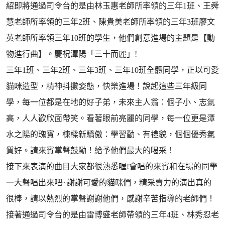
紹即將通過司令台的是由林玉惠老師所率領的三年1班、王舜
慧老師所率領的三年2班、陳貴美老師所率領的三年3班廖文
英老師所率領三年10班的學生，他們創意進場的主題是【動
物進行曲】。慶祝潭陽「三十而麗」!
三年1班、三年2班、三年3班、三年10班全體同學，正以可愛
貓咪造型，精神抖擻姿態，快樂進場！說起這些三年級同
學，每一位都是在地的好子弟，未來主人翁：個子小、志氣
高，人人歡欣面帶笑。看著眼前亮麗的同學，每一位更是潭
水之陽的瑰寶，棟樑新驕傲：學習勤、有禮貌，個個優秀氣
質好。請來賓掌聲鼓勵！給予他們最大的喝采！
接下來表演的曲目大家都很熟悉喔!會唱的來賓和在場的同學
一大聲唱出來吧~謝謝可愛的貓咪們，精采賣力的演出真的
很棒，請以熱烈的掌聲謝謝他們，感謝辛苦指導的老師們！
接著通過司令台的是由雷博盛老師帶領的三年4班、林秀忍老