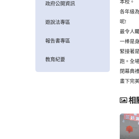
本校。
政府公開資訊
各年級
呢!
遊說法專區
最令人
報告書專區
一棒是
緊接著
教育紀要
跑。全
閉幕典
畫下完
相