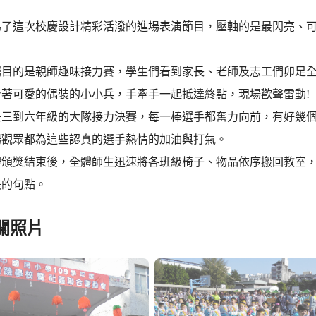
為了這次校慶設計精彩活潑的進場表演節目，壓軸的是最閃亮、
矚目的是親師趣味接力賽，學生們看到家長、老師及志工們卯足
身著可愛的偶裝的小小兵，手牽手一起抵達終點，現場歡聲雷動!
是三到六年級的大隊接力決賽，每一棒選手都奮力向前，有好幾
場觀眾都為這些認真的選手熱情的加油與打氣。
禮頒獎結束後，全體師生迅速將各班級椅子、物品依序搬回教室
美的句點。
關照片