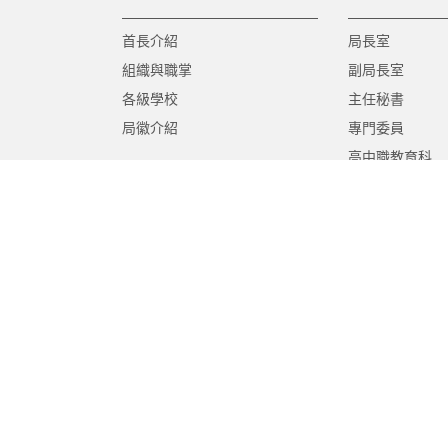
首長介紹
局長室
組織與職掌
副局長室
各級學校
主任秘書
局徽介紹
專門委員
高中職教育科
國中教育科
國小教育科
幼兒教育科
終身教育科
特殊教育科
課程教學科
體育保健科
工程營繕科
秘書室
學生事務室