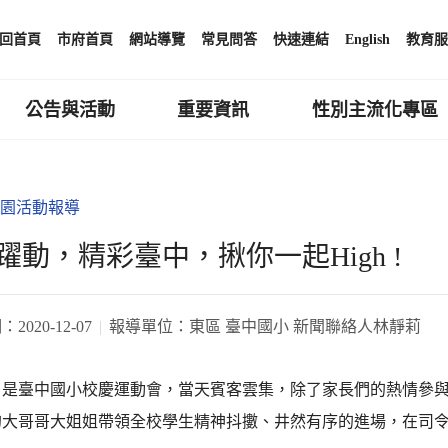
回首頁
市府首頁
網站導覽
常見問答
快速連結
English
教育服
公告與活動
重要資訊
性別主流化專區
園活動報導
躍動，精彩臺中，揪你一起High !
期：
2020-12-07
報導單位：
東區 臺中國小 新聞聯絡人林靜莉
8日是臺中國小校慶運動會，當天賓客雲集，除了家長們的熱情參
的大哥哥大姐姐帶領全校學生精神抖擻、井然有序的進場，在司