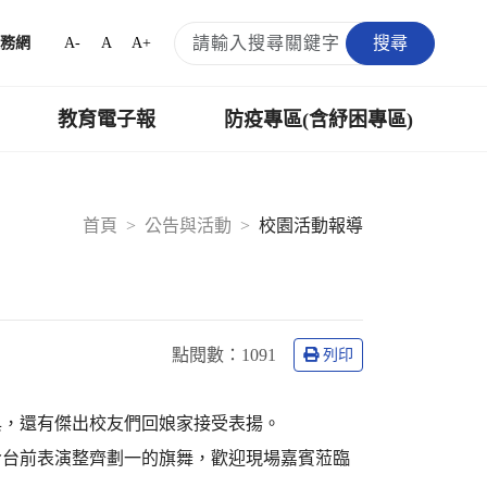
搜尋
A-
A
A+
務網
教育電子報
防疫專區(含紓困專區)
首頁
公告與活動
校園活動報導
點閱數：
1091
列印
與，還有傑出校友們回娘家接受表揚。
令台前表演整齊劃一的旗舞，歡迎現場嘉賓蒞臨