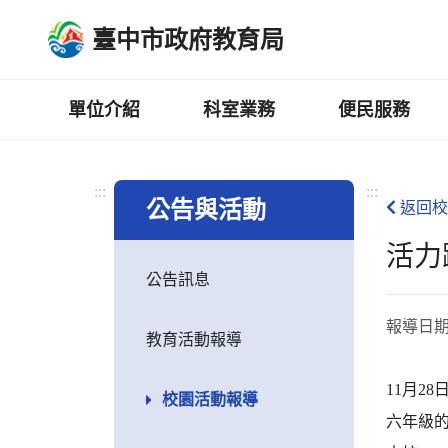
跳
臺中市政府教育局
到
主
要
內
單位介紹
科室業務
便民服務
容
區
:::
:::
公告與活動
返回校
活力
公告訊息
報導日
教育活動報導
11月2
校園活動報導
六年級