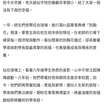
但今天早晨，老天爺似乎特別眷顧忠孝國小，給了大家一個
沒有下雨的空檔。
一早，師生們齊聚綜合球場，進行第81屆畢業典禮「別胸
花」預演。畢業生與在校生依序排好隊伍，在老師的引導下
練習每一個流程與動作。看似簡單的別胸花儀式，卻承載著
學弟妹對學長姐最真摯的祝福，也象徵著成長與傳承的意
義。
站在球場上，看著六年級學生熟悉的身影，心中不禁泛起陣
陣感動。六年前，他們帶著好奇與期待走進忠孝校園；如
今，他們即將帶著知識、勇氣與夢想，邁向人生新的旅程。
學弟妹們專注練習，期盼在畢業典禮當天，將最溫暖的祝福
獻給即將離校的學長姐。