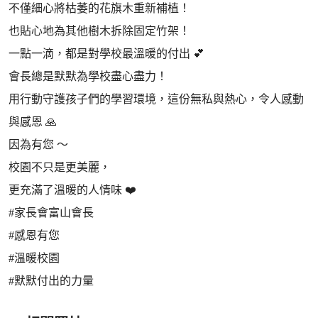
不僅細心將枯萎的花旗木重新補植！
也貼心地為其他樹木拆除固定竹架！
一點一滴，都是對學校最溫暖的付出 💕
會長總是默默為學校盡心盡力！
用行動守護孩子們的學習環境，這份無私與熱心，令人感動
與感恩 🙏
因為有您 ～
校園不只是更美麗，
更充滿了溫暖的人情味 ❤️
#家長會富山會長
#感恩有您
#溫暖校園
#默默付出的力量