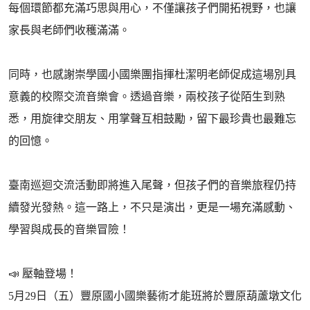
每個環節都充滿巧思與用心，不僅讓孩子們開拓視野，也讓
家長與老師們收穫滿滿。
同時，也感謝崇學國小國樂團指揮杜潔明老師促成這場別具
意義的校際交流音樂會。透過音樂，兩校孩子從陌生到熟
悉，用旋律交朋友、用掌聲互相鼓勵，留下最珍貴也最難忘
的回憶。
臺南巡迴交流活動即將進入尾聲，但孩子們的音樂旅程仍持
續發光發熱。這一路上，不只是演出，更是一場充滿感動、
學習與成長的音樂冒險！
📣 壓軸登場！
5月29日（五）豐原國小國樂藝術才能班將於豐原葫蘆墩文化