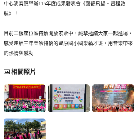
中心演奏廳舉辦115年度成果發表會《藝韻飛揚・豐程啟
航》！
目前二樓座位區持續開放索票中，誠摯邀請大家一起進場，
感受連續三年榮獲特優的豐原國小國樂藝才班，用音樂帶來
的熱情與感動！
相關照片