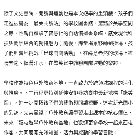
除了文史薰陶，閱讀與運動也是本次遊學的重頭戲。孩子們
走進被譽為「最美共讀站」的學校圖書館，驚豔於美學空間
之餘，也親自體驗了智慧化的自助借還書系統，感受現代科
技與閱讀結合的獨特魅力；隨後，課堂場景移師到操場，孩
子們興奮地挑戰「足球闖關活動」，在綠意盎然的球場上盡
情奔跑、揮灑汗水，在歡笑聲中體驗團隊運動的樂趣。
學校作為特色戶外教育基地，一直致力於跨領域課程的活化
與推廣。下午行程更特別延伸安排參訪臺中最新地標「綠美
圖」，進一步開拓孩子們的藝術與閱讀視野。這次新光國小
的到訪，完美實踐了戶外教育讓學習走出課本的核心價值，
未來「嬉屯遊學戶外教育基地」也歡迎更多學校一起來西屯
作客，共同展開充滿知識、活力與感動的學習冒險。