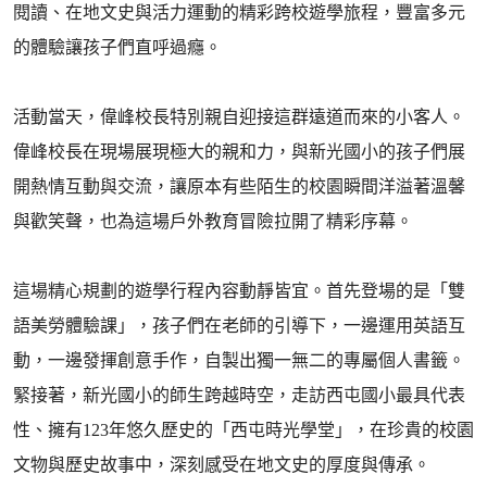
閱讀、在地文史與活力運動的精彩跨校遊學旅程，豐富多元
的體驗讓孩子們直呼過癮。
活動當天，偉峰校長特別親自迎接這群遠道而來的小客人。
偉峰校長在現場展現極大的親和力，與新光國小的孩子們展
開熱情互動與交流，讓原本有些陌生的校園瞬間洋溢著溫馨
與歡笑聲，也為這場戶外教育冒險拉開了精彩序幕。
這場精心規劃的遊學行程內容動靜皆宜。首先登場的是「雙
語美勞體驗課」，孩子們在老師的引導下，一邊運用英語互
動，一邊發揮創意手作，自製出獨一無二的專屬個人書籤。
緊接著，新光國小的師生跨越時空，走訪西屯國小最具代表
性、擁有123年悠久歷史的「西屯時光學堂」，在珍貴的校園
文物與歷史故事中，深刻感受在地文史的厚度與傳承。