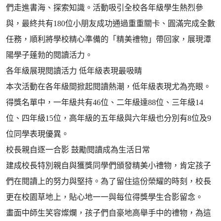
們走進書海、探索知識。活動吸引全校各年級學生熱烈參
與，最終共有180位小朋友成功通過重重關卡、圓滿完成全數
任務，順利將學校精心準備的「精美禮物」帶回家，展現潭
陽學子蓬勃的閱讀活力。
各年級展現閱讀活力 低年級表現最吸睛
本次活動在各年級間掀起閱讀熱潮，低年級表現尤為亮眼。
得獎名單中，一年級共有46位、二年級達88位、三年級14
位、四年級15位，高年級的五年級與六年級也分別有8位及9
位同學表現優異。
校長親自逐一合影 鼓勵閱讀成為生活日常
建成校長特別親自與獲獎同學們頒發精美小禮物，肯定孩子
們在閱讀上的努力與堅持。為了留住這份榮耀的時刻，校長
更在校園草地上，貼心地一一與每位得獎學生合影留念。
畫面中師生笑容燦爛，孩子們自豪地高舉手中的禮物，為這