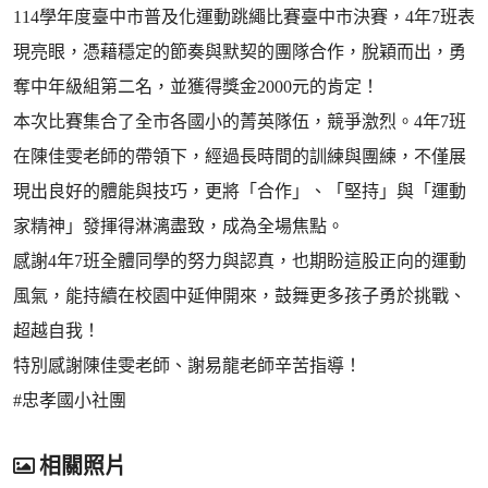
114學年度臺中市普及化運動跳繩比賽臺中市決賽，4年7班表
現亮眼，憑藉穩定的節奏與默契的團隊合作，脫穎而出，勇
奪中年級組第二名，並獲得獎金2000元的肯定！
本次比賽集合了全市各國小的菁英隊伍，競爭激烈。4年7班
在陳佳雯老師的帶領下，經過長時間的訓練與團練，不僅展
現出良好的體能與技巧，更將「合作」、「堅持」與「運動
家精神」發揮得淋漓盡致，成為全場焦點。
感謝4年7班全體同學的努力與認真，也期盼這股正向的運動
風氣，能持續在校園中延伸開來，鼓舞更多孩子勇於挑戰、
超越自我！
特別感謝陳佳雯老師、謝易龍老師辛苦指導！
#忠孝國小社團
相關照片