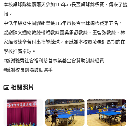
本校桌球隊連續兩天參加115年市長盃桌球錦標賽，傳來了捷
報。
中低年級女生團體組榮獲115年市長盃桌球錦標賽第五名。
感謝陳文通總教練帶領教練團吳承叡教練、王智弘教練、林
家緯教練辛苦付出指導練球，更感謝本校鳳凌老師長期的在
學校推廣桌球。
#感謝雅秀社會福利慈善事業基金會贊助訓練經費
#感謝校長到場鼓勵選手
相關照片