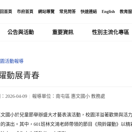
回首頁
市府首頁
網站導覽
常見問答
快速連結
English
教育服
公告與活動
重要資訊
性別主流化專區
園活動報導
躍動展青春
期：
2026-04-09
報導單位：
南屯區 惠文國小 教務處
惠文國小於兒童節舉辦盛大才藝表演活動，校園洋溢著歡樂與活
備的演出。其中，601班林文鴻老師帶領的節目《飛鈴躍動》以