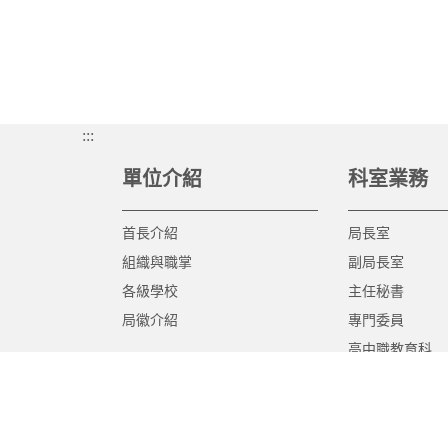
:::
單位介紹
科室業務
首長介紹
局長室
組織與職掌
副局長室
各級學校
主任秘書
局徽介紹
專門委員
高中職教育科
國中教育科
國小教育科
幼兒教育科