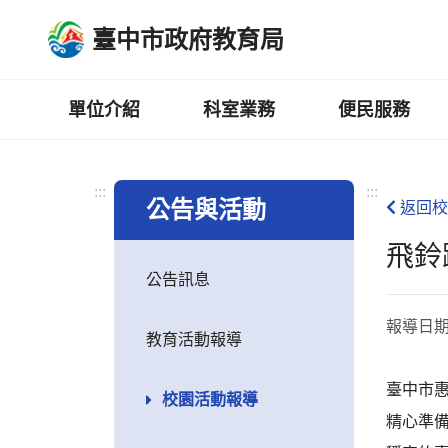
跳
臺中市政府教育局
到
主
要
內
單位介紹
科室業務
便民服務
容
區
:::
:::
公告與活動
返回校
飛鈴
公告訊息
報導日
教育活動報導
臺中市
校園活動報導
精心準