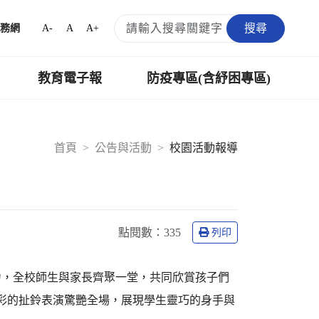
搜尋
A-
A
A+
務網
教育電子報
防疫專區(含紓困專區)
首頁
公告與活動
校園活動報導
點閱數：
335
列印
力，全校師生與家長齊聚一堂，共同欣賞孩子們
精彩的扯鈴表演驚艷全場，展現學生靈巧的身手與