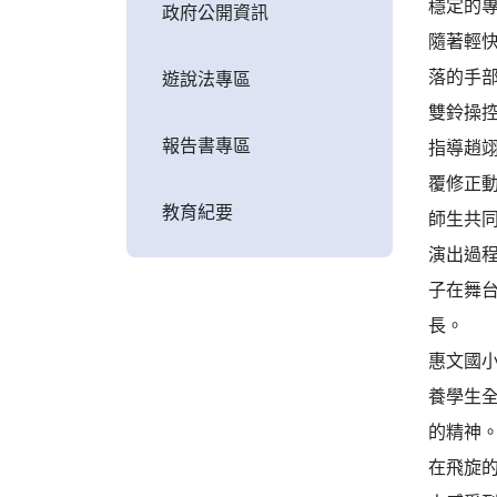
穩定的
政府公開資訊
隨著輕
落的手
遊說法專區
雙鈴操
報告書專區
指導趙
覆修正
教育紀要
師生共
演出過
子在舞
長。
惠文國
養學生
的精神
在飛旋