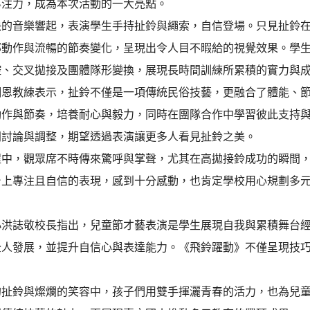
專注力，成為本次活動的一大亮點。
快的音樂響起，表演學生手持扯鈴與繩索，自信登場。只見扯鈴
部動作與流暢的節奏變化，呈現出令人目不暇給的視覺效果。學
控、交叉拋接及團體隊形變換，展現長時間訓練所累積的實力與
翊恩教練表示，扯鈴不僅是一項傳統民俗技藝，更融合了體能、
動作與節奏，培養耐心與毅力，同時在團隊合作中學習彼此支持
同討論與調整，期望透過表演讓更多人看見扯鈴之美。
程中，觀眾席不時傳來驚呼與掌聲，尤其在高拋接鈴成功的瞬間
台上專注且自信的表現，感到十分感動，也肯定學校用心規劃多
小洪誌敬校長指出，兒童節才藝表演是學生展現自我與累積舞台
全人發展，並提升自信心與表達能力。《飛鈴躍動》不僅呈現技
。
的扯鈴與燦爛的笑容中，孩子們用雙手揮灑青春的活力，也為兒