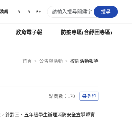
搜尋
A-
A
A+
務網
教育電子報
防疫專區(含紓困專區)
首頁
公告與活動
校園活動報導
點閱數：
170
列印
校，針對三、五年級學生辦理消防安全宣導暨實