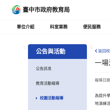
跳
臺中市政府教育局
到
主
要
內
單位介紹
科室業務
便民服務
容
區
:::
:::
公告與活動
返回校
一場
公告訊息
報導日
教育活動報導
為提升
校園活動報導
地演練