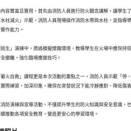
動內容豐富且實用，首先由消防人員進行防火觀念講解，讓學生
「水柱滅火」示範，消防人員現場操作消防水帶與水柱，並指導
升實作能力。
煙逃生」演練中，透過模擬煙霧環境，教導學生在火場中應保持
安全撤離，強化臨場應變技巧。
著火自救」課程更是本次活動的重點之一，消防人員示範「停、躺、滾」（St
生實際練習，加深印象，確保在突發狀況下能冷靜應對、降低傷
次消防演練與宣導活動，不僅提升學生的防火知識與安全意識，
持續推動各項安全教育，營造更安心的學習環境。