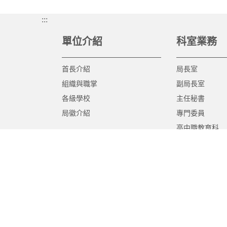
:::
單位介紹
科室業務
首長介紹
局長室
組織與職掌
副局長室
各級學校
主任秘書
局徽介紹
專門委員
高中職教育科
國中教育科
國小教育科
幼兒教育科
終身教育科
特殊教育科
課程教學科