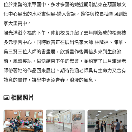
位於東勢的東華國中，多才多藝的她近期剛結束在葫蘆墩文
化中心展出的水彩畫個展-戀人絮語，難得與校長抽空回到娘
家大里高中。
陽光洋溢幸福的下午，仲凱校長介紹了去年剛落成的松翼樓
多元學習中心，同時欣賞正在展出名家大師-林隆達、陳華、
吳三賢三位大師的書畫展，欣賞畫作後再信步來到生態池
前，風聲笑語，愉快結束下午的聚會，並約定了11月雅涵老
師帶著她的作品回來展出。期待雅涵老師具有生命力又含有
詩意的畫作，讓里中更添青春，浪漫的氣息。
相關照片