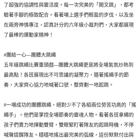
了超強的協調性與靈活度。每一次完美的「開叉跳」，都考
驗著手腳的極致配合。看著場上選手們輕盈的步伐，以及坐
在兩旁神情專注，認真計分的六年級小裁判們，大家都展現
了最棒的運動家精神！
#團結一心---團體大跳繩
五年級跳繩比賽重頭戲---團體大跳繩更是將全場氣氛炒熱到
最高點！各班展現出不可思議的凝聚力，隨著搖繩手的節
奏，大家齊心協力地喊著口號，整齊劃一地起跳。
#一場成功的團體跳繩，絕對少不了各組兩位勞苦功高的「搖
繩手」。他們是掌控全場節奏的靈魂人物。看著各班拿繩的
孩子們賣力地揮動雙臂，雙眼緊盯著隊友的起跳時機，不停
喊聲提醒隊友。穩穩地搖出最完美的弧線，這份默默付出與