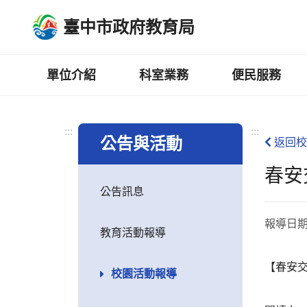
跳
臺中市政府教育局
到
主
要
內
單位介紹
科室業務
便民服務
容
區
:::
:::
公告與活動
返回校
春安
公告訊息
報導日
教育活動報導
【春安
校園活動報導