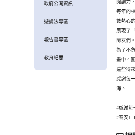
閱讀力
政府公開資訊
每年的
數熱心
遊說法專區
展現了
報告書專區
隊友們
為了不
教育紀要
畫中。
這些得
感謝每
海。
#感謝每
#春安1