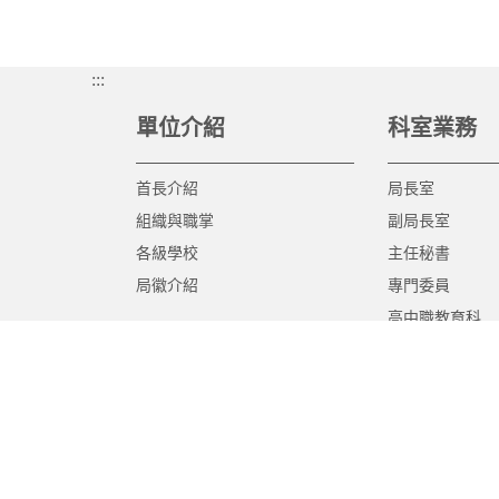
:::
單位介紹
科室業務
首長介紹
局長室
組織與職掌
副局長室
各級學校
主任秘書
局徽介紹
專門委員
高中職教育科
國中教育科
國小教育科
幼兒教育科
終身教育科
特殊教育科