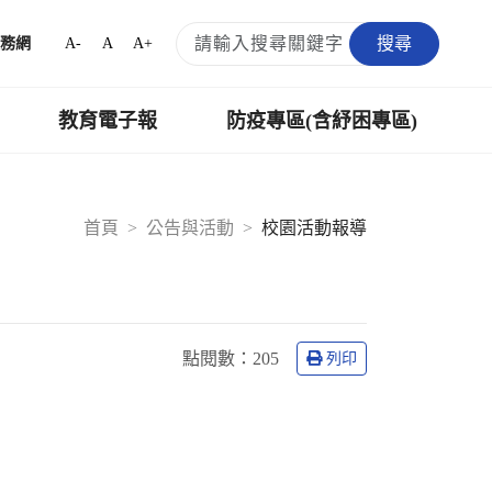
搜尋
A-
A
A+
務網
教育電子報
防疫專區(含紓困專區)
首頁
公告與活動
校園活動報導
點閱數：
205
列印