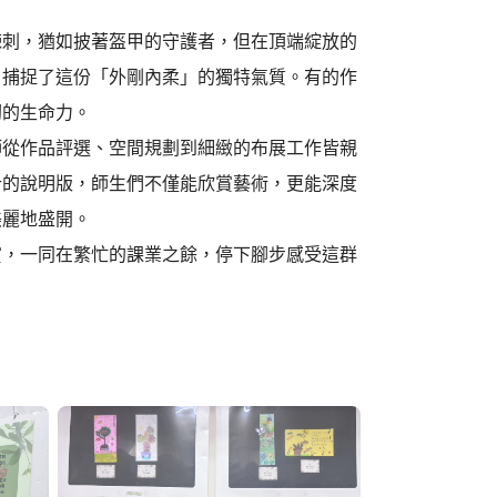
棘刺，猶如披著盔甲的守護者，但在頂端綻放的
，捕捉了這份「外剛內柔」的獨特氣質。有的作
韌的生命力。
師從作品評選、空間規劃到細緻的布展工作皆親
計的說明版，師生們不僅能欣賞藝術，更能深度
美麗地盛開。
賞，一同在繁忙的課業之餘，停下腳步感受這群