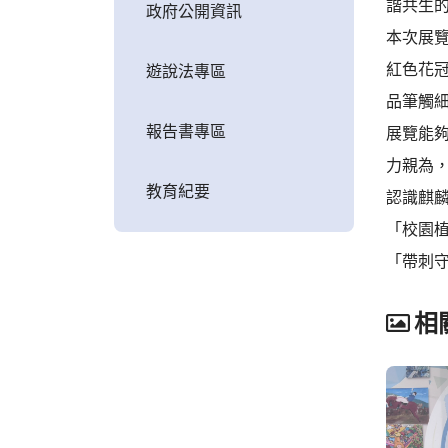
諧共生
政府公開資訊
本次展
紅色花
遊說法專區
品筆觸
報告書專區
展覽能
力親為
教育紀要
認識麒
「校園
「帶刺
相