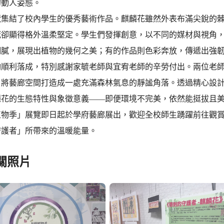
的動人姿態。
覽集結了校內學生的優秀藝術作品。麒麟花雖然外表布滿尖銳的
冠卻顯得格外溫柔堅定。學生們發揮創意，以不同的媒材與視角
細膩，展現出植物的幾何之美；有的作品則色彩奔放，傳遞出強
夠順利落成，特別感謝家毓老師與宜宥老師的辛勞付出。兩位老
，將藝廊空間打造成一處充滿森林氣息的靜謐角落。透過精心設
麟花的生態特性與象徵意義——即便環境不完美，依然能挺拔且
植物季」展覽即日起於學府藝廊展出，歡迎全校師生踴躍前往觀
守護者」所帶來的溫暖能量。
關照片