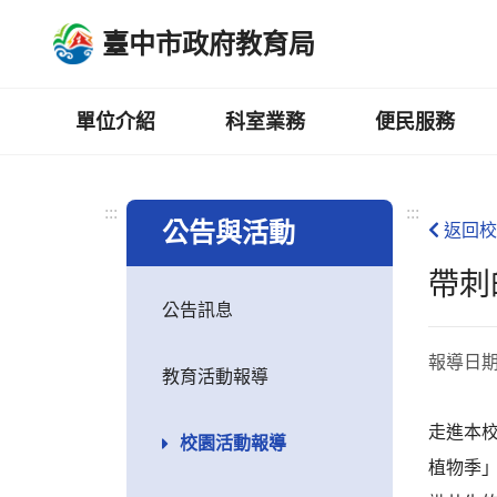
跳
臺中市政府教育局
到
主
要
內
單位介紹
科室業務
便民服務
容
區
:::
:::
公告與活動
返回校
帶刺
公告訊息
報導日
教育活動報導
走進本
校園活動報導
植物季