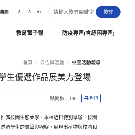
搜尋
A-
A
A+
務網
教育電子報
防疫專區(含紓困專區)
首頁
公告與活動
校園活動報導
學生優選作品展美力登場
點閱數：
190
列印
為推廣校園生態美學，本校近日特別舉辦「校園
，透過學生的畫筆與觀察，展現出植物與校園和