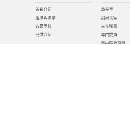
首長介紹
局長室
組織與職掌
副局長室
各級學校
主任秘書
局徽介紹
專門委員
高中職教育科
國中教育科
國小教育科
幼兒教育科
終身教育科
特殊教育科
課程教學科
體育保健科
工程營繕科
秘書室
學生事務室