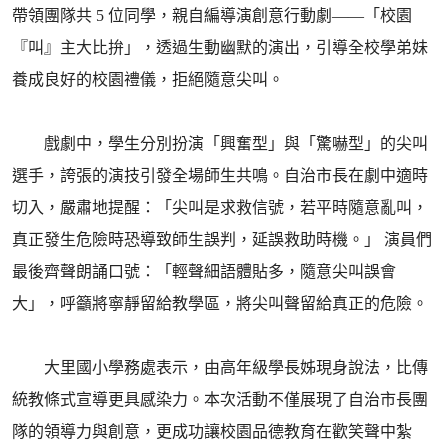
帶領團隊共 5 位同學，親自編導演創意行動劇——「校園
『叫』主大比拚」，透過生動幽默的演出，引導全校學弟妹
養成良好的校園禮儀，拒絕隨意尖叫。
戲劇中，學生分別扮演「興奮型」與「驚嚇型」的尖叫
選手，誇張的演技引發全場師生共鳴。自治市長在劇中適時
切入，嚴肅地提醒：「尖叫是求救信號，若平時隨意亂叫，
真正發生危險時恐導致師生誤判，延誤救助時機。」 演員們
最後齊聲朗誦口號：「輕聲細語體貼多，隨意尖叫誤會
大」，呼籲將寧靜留給教學區，將尖叫聲留給真正的危險。
大里國小學務處表示，由高年級學長姊現身說法，比傳
統教條式宣導更具感染力。本次活動不僅展現了自治市長團
隊的領導力與創意，更成功讓校園品德教育在歡笑聲中紮